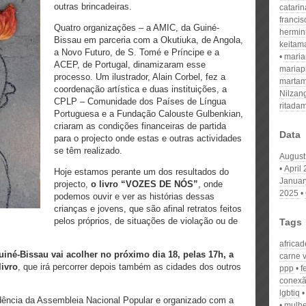
outras brincadeiras.
catari
franci
Quatro organizações – a AMIC, da Guiné-
hermin
Bissau em parceria com a Okutiuka, de Angola,
keitam
a Novo Futuro, de S. Tomé e Príncipe e a
mari
ACEP, de Portugal, dinamizaram esse
mariap
processo. Um ilustrador, Alain Corbel, fez a
martam
coordenação artística e duas instituições, a
Nilzan
CPLP – Comunidade dos Países de Língua
ritada
Portuguesa e a Fundação Calouste Gulbenkian,
criaram as condições financeiras de partida
Data
para o projecto onde estas e outras actividades
se têm realizado.
August
April
Hoje estamos perante um dos resultados do
Januar
projecto,
o livro “VOZES DE NÓS”
, onde
2025
podemos ouvir e ver as histórias dessas
crianças e jovens, que são afinal retratos feitos
pelos próprios, de situações de violação ou de
Tags
africad
iné-Bissau vai acolher no próximo dia 18, pelas 17h, a
carne 
livro
, que irá percorrer depois também as cidades dos outros
ppp
f
conexã
lgbtiq
idência da Assembleia Nacional Popular e organizado com a
mulhe