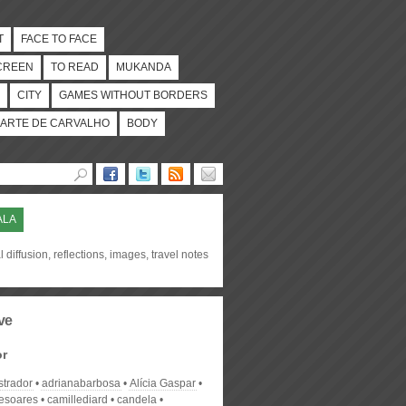
T
FACE TO FACE
CREEN
TO READ
MUKANDA
CITY
GAMES WITHOUT BORDERS
ARTE DE CARVALHO
BODY
ALA
l diffusion, reflections, images, travel notes
ve
or
strador
adrianabarbosa
Alícia Gaspar
desoares
camillediard
candela