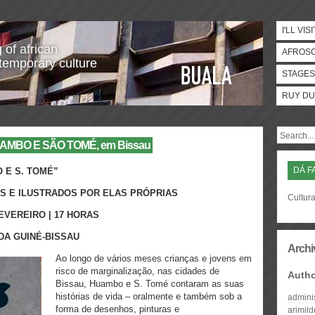
I'LL VISI
 of african
AFROS
temporary culture
STAGES
RUY DU
UAMBO E SÃO TOMÉ, em Bissau
DÁ F
O E S. TOMÉ”
OS E ILUSTRADOS POR ELAS PRÓPRIAS
Cultura
EVEREIRO | 17 HORAS
DA GUINÉ-BISSAU
Archi
Ao longo de vários meses crianças e jovens em
risco de marginalização, nas cidades de
Auth
Bissau, Huambo e S. Tomé contaram as suas
histórias de vida – oralmente e também sob a
admini
forma de desenhos, pinturas e
arimil