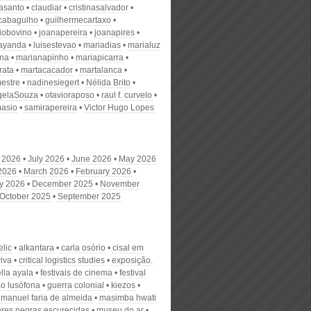
nasanto
claudiar
cristinasalvador
scabagulho
guilhermecartaxo
iobovino
joanapereira
joanapires
ayanda
luisestevao
mariadias
marialuz
ana
marianapinho
mariapicarra
rata
martacacador
martalanca
estre
nadinesiegert
Nélida Brito
gelaSouza
otavioraposo
raul f. curvelo
masio
samirapereira
Victor Hugo Lopes
 2026
July 2026
June 2026
May 2026
 2026
March 2026
February 2026
y 2026
December 2025
November
October 2025
September 2025
elic
alkantara
carla osório
cisal em
viva
critical logistics studies
exposição.
ella ayala
festivais de cinema
festival
o lusófona
guerra colonial
kiezos
manuel faria de almeida
masimba hwati
res negras escurecidas
museu do ar