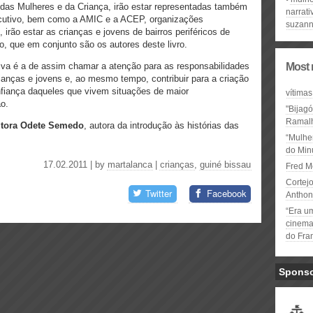
das Mulheres e da Criança, irão estar representadas também
narrati
ecutivo, bem como a AMIC e a ACEP, organizações
suzann
irão estar as crianças e jovens de bairros periféricos de
 que em conjunto são os autores deste livro.
tiva é a de assim chamar a atenção para as responsabilidades
Most 
ianças e jovens e, ao mesmo tempo, contribuir para a criação
nfiança daqueles que vivem situações de maior
vítimas
ão.
"Bijag
Ramal
outora Odete Semedo
, autora da introdução às histórias das
“Mulhe
do Minu
17.02.2011 | by
martalanca
|
crianças
,
guiné bissau
Fred M
Cortejo
Twitter
Facebook
Anthon
“Era u
cinema 
do Fra
Spons