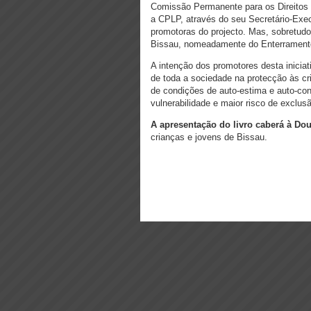
Comissão Permanente para os Direitos 
a CPLP, através do seu Secretário-Ex
promotoras do projecto. Mas, sobretudo, 
Bissau, nomeadamente do Enterramento,
A intenção dos promotores desta inicia
de toda a sociedade na protecção às cr
de condições de auto-estima e auto-co
vulnerabilidade e maior risco de exclus
A apresentação do livro caberá à D
crianças e jovens de Bissau.