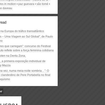
ves in motion
paz guevara
são tomé
e daveau
read
 na Europa do tráfico transatlântico
ós – Uma Viagem ao Sul Global", de Paulo
ho
res que carregam”: concurso do Festival
to reflete sobre a força feminina cotidiana
oten na Dentu Zona,
, a primeira exposição individual de
y Mazza
ma vez, numa meia-noite sombria…”: O
clandestino de Pere Portabella no final
nquismo
or