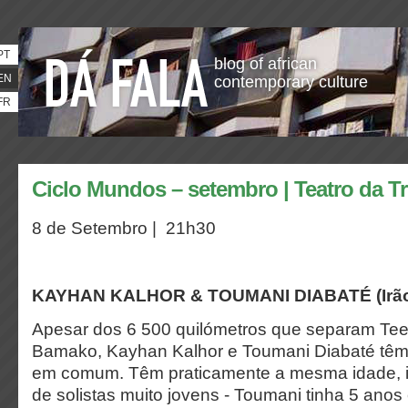
PT
blog of african
EN
contemporary culture
FR
Ciclo Mundos – setembro | Teatro da T
8 de Setembro | 21h30
KAYHAN KALHOR & TOUMANI DIABATÉ (Irão/
Apesar dos 6 500 quilómetros que separam Tee
Bamako, Kayhan Kalhor e Toumani Diabaté tê
em comum. Têm praticamente a mesma idade, in
de solistas muito jovens - Toumani tinha 5 ano