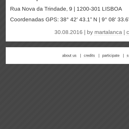
Rua Nova da Trindade, 9 | 1200-301 LISBOA
Coordenadas GPS: 38° 42′ 43.1” N | 9° 08′ 33.
30.08.2016 | by
martalanca
|
about us
credits
participate
s