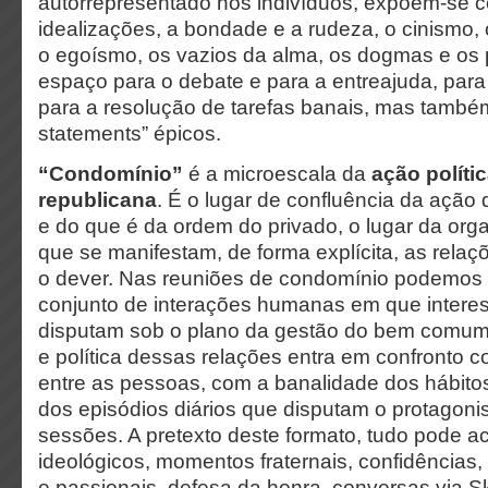
autorrepresentado nos indivíduos, expõem-se c
idealizações, a bondade e a rudeza, o cinismo, 
o egoísmo, os vazios da alma, os dogmas e os 
espaço para o debate e para a entreajuda, para 
para a resolução de tarefas banais, mas também
statements” épicos.
“Condomínio”
é a microescala da
ação políti
republicana
. É o lugar de confluência da ação 
e do que é da ordem do privado, o lugar da org
que se manifestam, de forma explícita, as relaç
o dever. Nas reuniões de condomínio podemos
conjunto de interações humanas em que interes
disputam sob o plano da gestão do bem comum.
e política dessas relações entra em confronto c
entre as pessoas, com a banalidade dos hábitos
dos episódios diários que disputam o protagon
sessões. A pretexto deste formato, tudo pode a
ideológicos, momentos fraternais, confidências
e passionais, defesa da honra, conversas via S