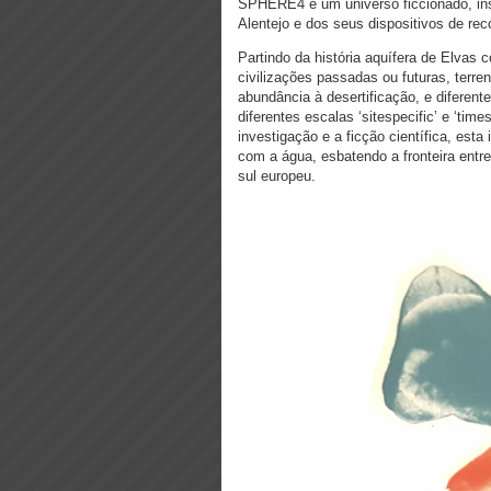
SPHERE4 é um universo ficcionado, ins
Alentejo e dos seus dispositivos de rec
Partindo da história aquífera de Elvas 
civilizações passadas ou futuras, terre
abundância à desertificação, e diferent
diferentes escalas ‘sitespecific’ e ‘time
investigação e a ficção científica, esta
com a água, esbatendo a fronteira entre
sul europeu.