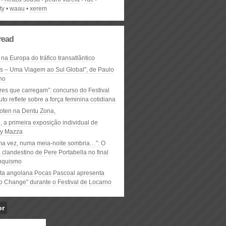
ty
waau
xerem
read
 na Europa do tráfico transatlântico
ós – Uma Viagem ao Sul Global", de Paulo
ho
res que carregam”: concurso do Festival
to reflete sobre a força feminina cotidiana
oten na Dentu Zona,
, a primeira exposição individual de
y Mazza
ma vez, numa meia-noite sombria…”: O
clandestino de Pere Portabella no final
nquismo
ta angolana Pocas Pascoal apresenta
to Change" durante o Festival de Locarno
or