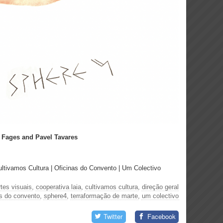
 Fages and Pavel Tavares
ultivamos Cultura | Oficinas do Convento | Um Colectivo
rtes visuais
,
cooperativa laia
,
cultivamos cultura
,
direção geral
as do convento
,
sphere4
,
terraformação de marte
,
um colectivo
Twitter
Facebook