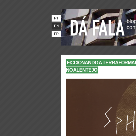
PT
blog
EN
con
FR
FICCIONANDO A TERRAFORMA
NO ALENTEJO