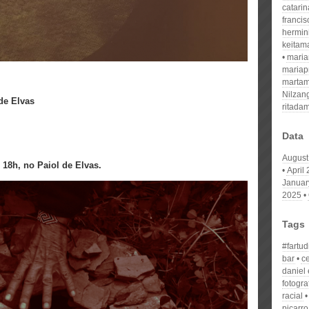
catari
franci
hermin
keitam
mari
mariap
martam
Nilzan
 de Elvas
ritada
Data
August
18h, no Paiol de Elvas.
April
Januar
2025
Tags
#fartud
bar
c
daniel 
fotogra
racial
piçarro