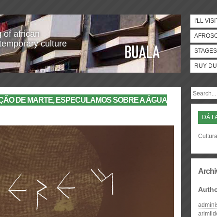
I'LL VISI
 of african
AFROS
temporary culture
STAGES
RUY DU
ÇÃO DE MARTE, ESPECULAMOS SOBRE A ÁGUA
DÁ F
Cultura
Archi
Auth
admini
arimil