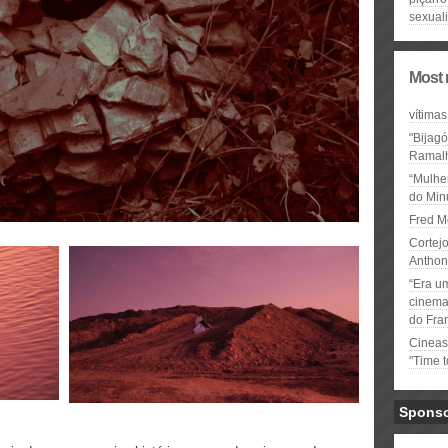
sexuali
Most 
vítimas
"Bijag
Ramal
“Mulhe
do Minu
Fred M
Cortejo
Anthon
“Era u
cinema 
do Fra
Cineas
"Time 
Spons