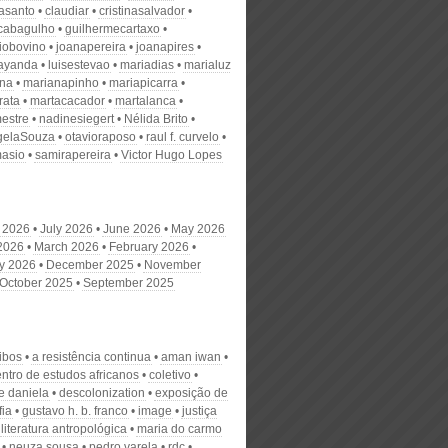
nasanto
claudiar
cristinasalvador
scabagulho
guilhermecartaxo
iobovino
joanapereira
joanapires
ayanda
luisestevao
mariadias
marialuz
ana
marianapinho
mariapicarra
rata
martacacador
martalanca
estre
nadinesiegert
Nélida Brito
gelaSouza
otavioraposo
raul f. curvelo
masio
samirapereira
Victor Hugo Lopes
 2026
July 2026
June 2026
May 2026
 2026
March 2026
February 2026
y 2026
December 2025
November
October 2025
September 2025
ibos
a resistência continua
aman iwan
entro de estudos africanos
coletivo
e daniela
descolonization
exposição de
fia
gustavo h. b. franco
image
justiça
literatura antropológica
maria do carmo
neuza sousa
pedro varela
rdc