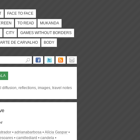
T
FACE TO FACE
CREEN
TO READ
MUKANDA
CITY
GAMES WITHOUT BORDERS
ARTE DE CARVALHO
BODY
ALA
l diffusion, reflections, images, travel notes
ve
or
strador
adrianabarbosa
Alícia Gaspar
desoares
camillediard
candela