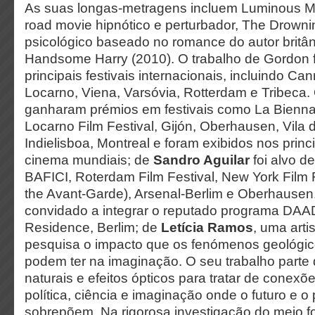
As suas longas-metragens incluem Luminous M
road movie hipnótico e perturbador, The Drowning
psicológico baseado no romance do autor britân
Handsome Harry (2010). O trabalho de Gordon f
principais festivais internacionais, incluindo Can
Locarno, Viena, Varsóvia, Rotterdam e Tribeca.
ganharam prémios em festivais como La Biennal
Locarno Film Festival, Gijón, Oberhausen, Vila
Indielisboa, Montreal e foram exibidos nos princi
cinema mundiais; de
Sandro Aguilar
foi alvo d
BAFICI, Roterdam Film Festival, New York Film 
the Avant-Garde), Arsenal-Berlim e Oberhausen
convidado a integrar o reputado programa DAAD 
Residence, Berlim; de
Letícia Ramos
, uma arti
pesquisa o impacto que os fenómenos geológico
podem ter na imaginação. O seu trabalho part
naturais e efeitos ópticos para tratar de conexõ
política, ciência e imaginação onde o futuro e 
sobrepõem. Na rigorosa investigação do meio fo