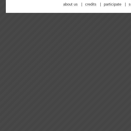
about us
credits
participate
s