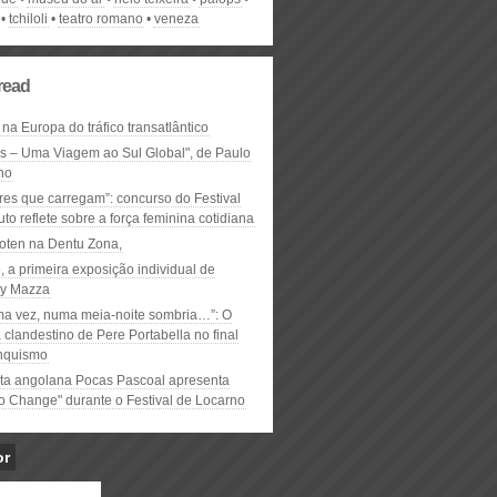
tchiloli
teatro romano
veneza
read
 na Europa do tráfico transatlântico
ós – Uma Viagem ao Sul Global", de Paulo
ho
res que carregam”: concurso do Festival
to reflete sobre a força feminina cotidiana
oten na Dentu Zona,
, a primeira exposição individual de
y Mazza
ma vez, numa meia-noite sombria…”: O
clandestino de Pere Portabella no final
nquismo
ta angolana Pocas Pascoal apresenta
to Change" durante o Festival de Locarno
or