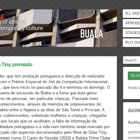
I'LL VISI
 of african
AFROS
temporary culture
STAGES
RUY DU
 Tiny, premiado
SILA
r, que tem produção portuguesa e direcção do realizador
o com o Prémio Especial do Júri da Competição Internacional
1, que teve início no passado dia 4 e terminou no domingo. O
Posts t
 guerra de secessão do Biafra e a fome que esta gerou
es de pessoas, em particular crianças. Passado meio
acontecimentos, através da memória de sobreviventes do
abriu entre a Nigéria e as ilhas de São Tomé e Príncipe. A
Archi
dos sobreviventes, sobretudo mulheres e crianças, chegados
o aos locais que os acolhiam, a falta de informação da
Auth
ditadura portuguesa e a vida num território ainda marcado por
orçado são aspectos documentados pelo filme de Silas Tiny,
admini
entais como O Canto do Ossobó (2018) e Bafatá Filme Clube
arimil