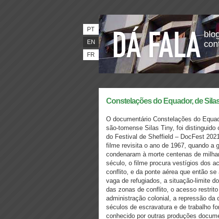
PT
blog
EN
con
FR
Constelações do Equador, de Silas
O documentário Constelações do Equado
são-tomense Silas Tiny, foi distinguid
do Festival de Sheffield – ​DocFest 202
filme revisita o ano de 1967, quando a
condenaram à morte centenas de milhar
século, o filme procura vestígios dos 
conflito, e da ponte aérea que então se 
vaga de refugiados, a situação-limite 
das zonas de conflito, o acesso restrit
administração colonial, a repressão da 
séculos de escravatura e de trabalho f
conhecido por outras produções docum