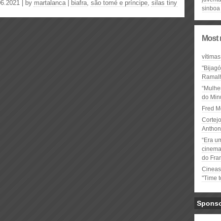
06.2021 | by
martalanca
|
biafra
,
são tomé e príncipe
,
silas tiny
sinboa
Most 
vítimas
"Bijag
Ramal
“Mulhe
do Minu
Fred M
Cortejo
Anthon
“Era u
cinema 
do Fra
Cineas
"Time 
Spons