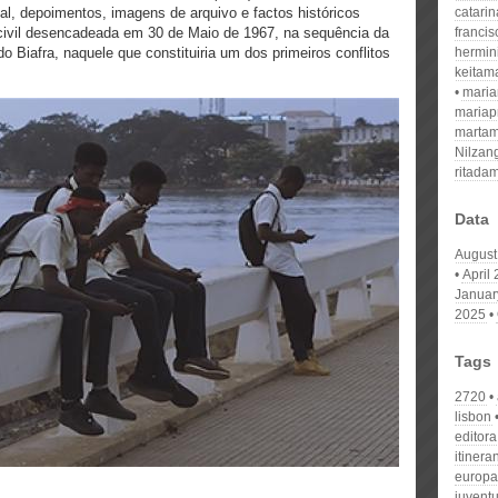
al, depoimentos, imagens de arquivo e factos históricos
catari
civil desencadeada em 30 de Maio de 1967, na sequência da
franci
o Biafra, naquele que constituiria um dos primeiros conflitos
hermin
keitam
mari
mariap
martam
Nilzan
ritada
Data
August
April
Januar
2025
Tags
2720
lisbon
editora
itinera
europa
juvent