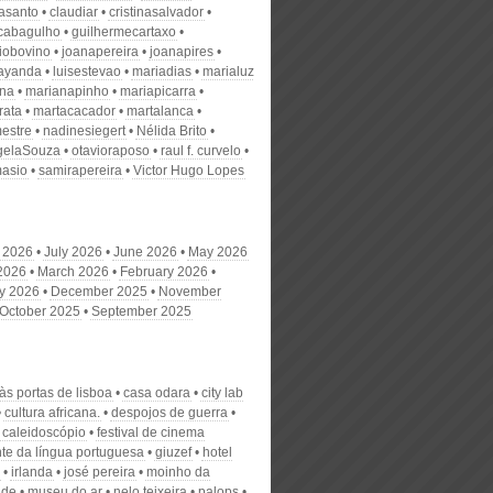
nasanto
claudiar
cristinasalvador
scabagulho
guilhermecartaxo
iobovino
joanapereira
joanapires
ayanda
luisestevao
mariadias
marialuz
ana
marianapinho
mariapicarra
rata
martacacador
martalanca
estre
nadinesiegert
Nélida Brito
gelaSouza
otavioraposo
raul f. curvelo
masio
samirapereira
Victor Hugo Lopes
 2026
July 2026
June 2026
May 2026
 2026
March 2026
February 2026
y 2026
December 2025
November
October 2025
September 2025
às portas de lisboa
casa odara
city lab
cultura africana.
despojos de guerra
 caleidoscópio
festival de cinema
nte da língua portuguesa
giuzef
hotel
irlanda
josé pereira
moinho da
ude
museu do ar
nelo teixeira
palops