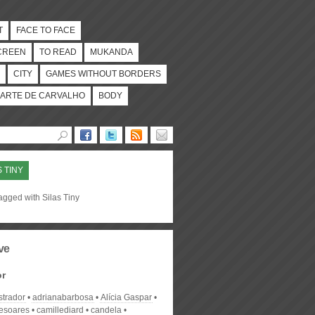
T
FACE TO FACE
CREEN
TO READ
MUKANDA
CITY
GAMES WITHOUT BORDERS
ARTE DE CARVALHO
BODY
S TINY
agged with Silas Tiny
ve
or
strador
adrianabarbosa
Alícia Gaspar
desoares
camillediard
candela