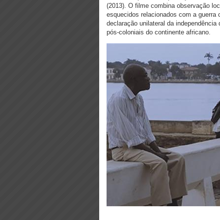
(2013). O filme combina observação loc
esquecidos relacionados com a guerra 
declaração unilateral da independência d
pós-coloniais do continente africano.