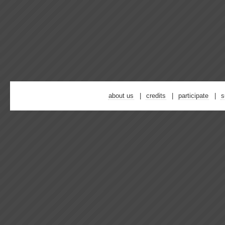
about us
credits
participate
s