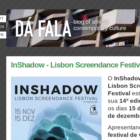
PT
blog of african
EN
contemporary culture
FR
InShadow - Lisbon Screendance Festiv
O
InShado
Lisbon
Scr
Festival
est
sua
14ª ed
os dias
15 
de dezemb
Apresentan
festival de