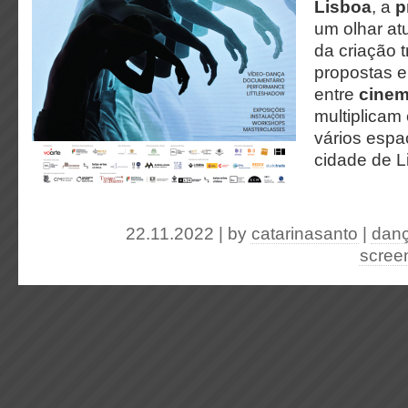
Lisboa
, a
p
um olhar at
da criação t
propostas e
entre
cinem
multiplicam
vários espa
cidade de L
22.11.2022 | by
catarinasanto
|
dan
scree