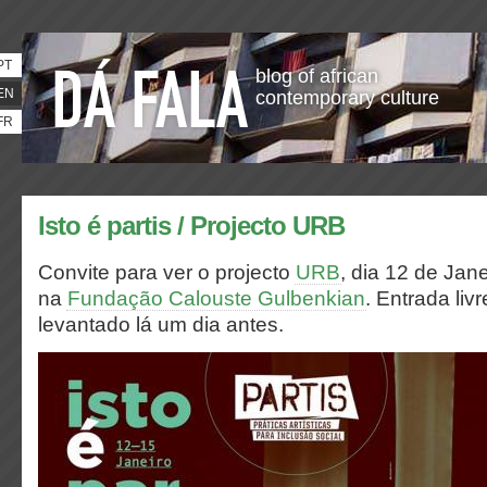
PT
blog of african
EN
contemporary culture
FR
Isto é partis / Projecto URB
Convite para ver o projecto
URB
, dia 12 de Jane
na
Fundação Calouste Gulbenkian
. Entrada liv
levantado lá um dia antes.