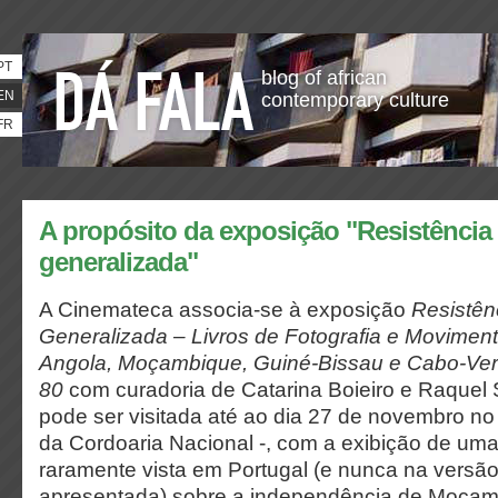
PT
blog of african
EN
contemporary culture
FR
A propósito da exposição "Resistência 
generalizada"
A Cinemateca associa-se à exposição
Resistên
Generalizada – Livros de Fotografia e Moviment
Angola, Moçambique, Guiné-Bissau e Cabo-Ver
80
com curadoria de Catarina Boieiro e Raquel S
pode ser visitada até ao dia 27 de novembro n
da Cordoaria Nacional -, com a exibição de uma
raramente vista em Portugal (e nunca na versã
apresentada) sobre a independência de Moçam