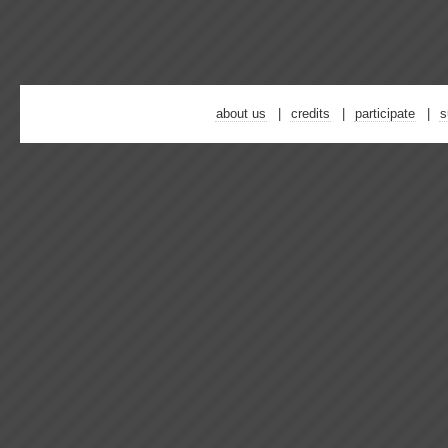
about us
credits
participate
s