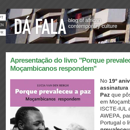
PT
blog of african
EN
contemporary culture
FR
Apresentação do livro "Porque prevalec
Moçambicanos respondem"
No
19º ani
assinatura
Paz
que pôs
em Moçambi
ISCTE-IUL 
AWEPA, par
Portugal o l
prevaleceu