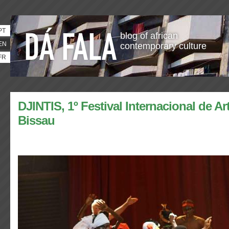
PT
blog of african
EN
contemporary culture
FR
DJINTIS, 1º Festival Internacional de A
Bissau