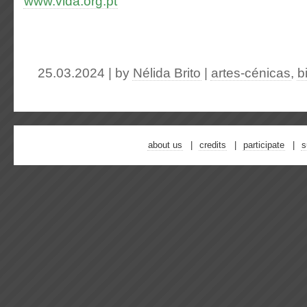
www.vida.org.pt
25.03.2024 | by
Nélida Brito
|
artes-cénicas
,
b
about us
credits
participate
s