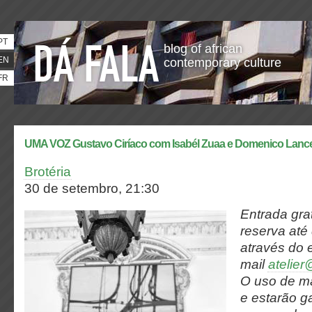
PT
blog of african
EN
contemporary culture
FR
UMA VOZ Gustavo Ciríaco com Isabél Zuaa e Domenico Lancel
Brotéria
30 de setembro, 21:30
Entrada gra
reserva até
através do 
mail
atelier
O uso de má
e estarão g