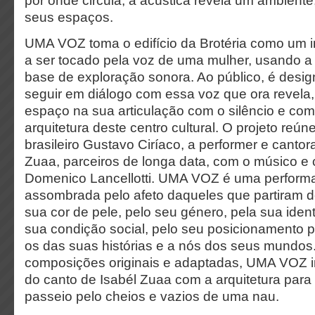
por onde circula, a acústica revela um ambiente
seus espaços.
UMA VOZ toma o edifício da Brotéria como um 
a ser tocado pela voz de uma mulher, usando a
base de exploração sonora. Ao público, é des
seguir em diálogo com essa voz que ora revela
espaço na sua articulação com o silêncio e co
arquitetura deste centro cultural. O projeto reún
brasileiro Gustavo Ciríaco, a performer e canto
Zuaa, parceiros de longa data, com o músico e c
Domenico Lancellotti. UMA VOZ é uma perform
assombrada pelo afeto daqueles que partiram d
sua cor de pele, pelo seu género, pela sua iden
sua condição social, pelo seu posicionamento p
os das suas histórias e a nós dos seus mundos. 
composições originais e adaptadas, UMA VOZ i
do canto de Isabél Zuaa com a arquitetura para
passeio pelo cheios e vazios de uma nau.