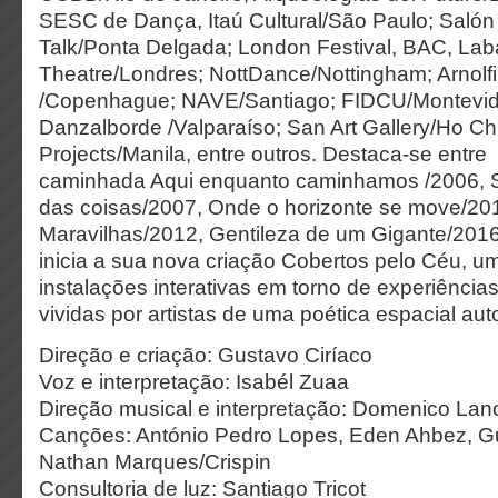
SESC de Dança, Itaú Cultural/São Paulo; Salón 
Talk/Ponta Delgada; London Festival, BAC, Lab
Theatre/Londres; NottDance/Nottingham; Arnolfini
/Copenhague; NAVE/Santiago; FIDCU/Montevid
Danzalborde /Valparaíso; San Art Gallery/Ho Chi
Projects/Manila, entre outros. Destaca-se entre
caminhada Aqui enquanto caminhamos /2006, Sti
das coisas/2007, Onde o horizonte se move/20
Maravilhas/2012, Gentileza de um Gigante/2016
inicia a sua nova criação Cobertos pelo Céu, u
instalações interativas em torno de experiência
vividas por artistas de uma poética espacial auto
Direção e criação: Gustavo Ciríaco
Voz e interpretação: Isabél Zuaa
Direção musical e interpretação: Domenico Lance
Canções: António Pedro Lopes, Eden Ahbez, Gu
Nathan Marques/Crispin
Consultoria de luz: Santiago Tricot