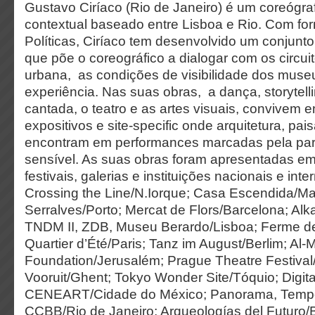
Gustavo Ciríaco (Rio de Janeiro) é um coreógraf
contextual baseado entre Lisboa e Rio. Com f
Políticas, Ciríaco tem desenvolvido um conjunto
que põe o coreográfico a dialogar com os circui
urbana, as condições de visibilidade dos muse
experiência. Nas suas obras, a dança, storytelli
cantada, o teatro e as artes visuais, convivem 
expositivos e site-specific onde arquitetura, pa
encontram em performances marcadas pela part
sensível. As suas obras foram apresentadas em
festivais, galerias e instituições nacionais e in
Crossing the Line/N.Iorque; Casa Escendida/M
Serralves/Porto; Mercat de Flors/Barcelona; Alka
TNDM II, ZDB, Museu Berardo/Lisboa; Ferme de
Quartier d’Été/Paris; Tanz im August/Berlim; Al
Foundation/Jerusalém; Prague Theatre Festival
Vooruit/Ghent; Tokyo Wonder Site/Tóquio; Digital
CENEART/Cidade do México; Panorama, Tempo 
CCBB/Rio de Janeiro; Arqueologías del Futuro/