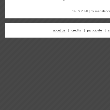
14.09.2020 | by
martalanc
about us
credits
participate
s