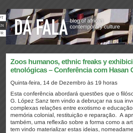
PT
blog of african
EN
contemporary culture
FR
Zoos humanos, ethnic freaks y exhibic
etnológicas – Conferência com Hasan 
Quinta-feira, 14 de Dezembro às 19 horas
Esta conferência abordará questões que o filó
G. López Sanz tem vindo a debruçar na sua inv
complexas relações entre exotismo e educação,
memória colonial, restituição e reparação. A apr
também, uma reflexão sobre a forma como a a
tem vindo materializar estas ideias, nomeadame