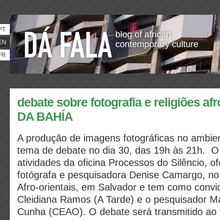
PT
blog of african
EN
contemporary culture
FR
debate sobre fotografia e religiões 
DA BAHÍA
A produção de imagens fotográficas no ambien
tema de debate no dia 30, das 19h às 21h. O 
atividades da oficina Processos do Silêncio, of
fotógrafa e pesquisadora Denise Camargo, no
Afro-orientais, em Salvador e tem como convid
Cleidiana Ramos (A Tarde) e o pesquisador M
Cunha (CEAO). O debate será transmitido ao v