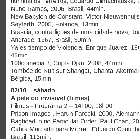
Iluminai os Terreiros, Eduardo Climachauska,
Nuno Ramos, 2006, Brasil, 44min.
New Babylon de Constant, Victor Nieuwenhuijs
Seyferth, 2005, Holanda, 13min.
Brasília, contradições de uma cidade nova, J
Andrade, 1967, Brasil, 30min.
Ya es tiempo de Violencia, Enrique Juarez, 19
45min.
100comédia 3, Cripta Djan, 2008, 44min.
Tombée de Nuit sur Shangaï, Chantal Akerma
Bélgica, 15min
02/10 – sábado
A pele do invisível (filmes)
Filmes - Programa 2 – 14h00, 18h00
Prison Images , Harun Farocki, 2000, Aleman
Baghdad in no Particular Order, Paul Chan, 2
Cabra Marcado para Morrer, Eduardo Coutinh
Brasil, 116min.