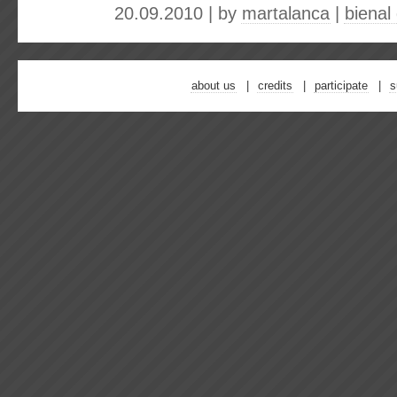
20.09.2010 | by
martalanca
|
bienal
about us
credits
participate
s