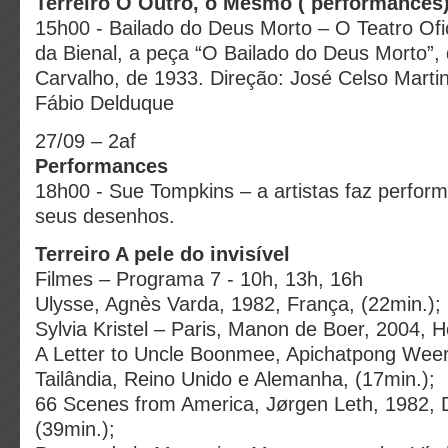
Terreiro O Outro, o Mesmo ( performances
15h00 - Bailado do Deus Morto – O Teatro Ofi
da Bienal, a peça “O Bailado do Deus Morto”, 
Carvalho, de 1933. Direção: José Celso Marti
Fábio Delduque
27/09 – 2af
Performances
18h00 - Sue Tompkins – a artistas faz perfor
seus desenhos.
Terreiro A pele do invisível
Filmes – Programa 7 - 10h, 13h, 16h
Ulysse, Agnès Varda, 1982, França, (22min.);
Sylvia Kristel – Paris, Manon de Boer, 2004, H
A Letter to Uncle Boonmee, Apichatpong Weer
Tailândia, Reino Unido e Alemanha, (17min.);
66 Scenes from America, Jørgen Leth, 1982, 
(39min.);