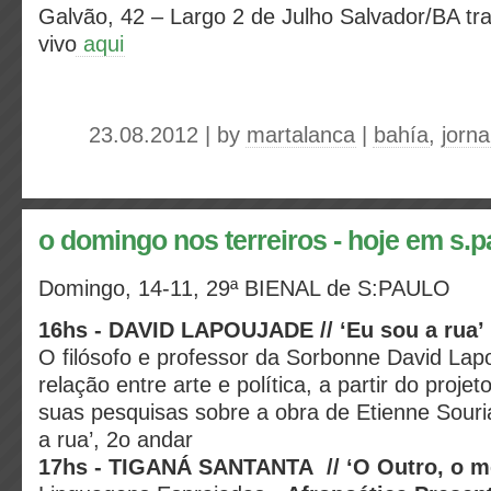
Galvão, 42 – Largo 2 de Julho Salvador/BA t
vivo
aqui
23.08.2012 | by
martalanca
|
bahía
,
jorna
o domingo nos terreiros - hoje em s.p
Domingo, 14-11, 29ª BIENAL de S:PAULO
16hs - DAVID LAPOUJADE // ‘Eu sou a rua’
O filósofo e professor da Sorbonne David La
relação entre arte e política, a partir do projet
suas pesquisas sobre a obra de Etienne Souri
a rua’, 2o andar
17hs - TIGANÁ SANTANTA // ‘O Outro, o 