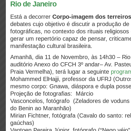
Rio de Janeiro
Está a decorrer
Corpo-imagem dos terreiros
debates cujo objetivo é discutir a produção d
fotográficas,
no contexto dos rituais religiosos
gerar um repertório capaz de pensar, criticam
manifestação cultural brasileira.
Amanhã, dia 11 de Novembro, às 14h30 – Rio
auditório Anexo do CFCH 3º andar– Av. Pasteu
Praia Vermelha), terá lugar a seguinte
progra
Mohammed ElHajji, professor da UFRJ (Outros 
mesmo corpo: Gnawa, diáspora e dupla poss
Projeção de fotografias: Márcio
Vasconcelos, fotógrafo (Zeladores de voduns 
do Benin ao Maranhão)
Mirian Fichtner, fotógrafa (Cavalo do santo: rel
gaúchas)
Vantoen Pereira Júnior, fotógrafo (“Nego véio”