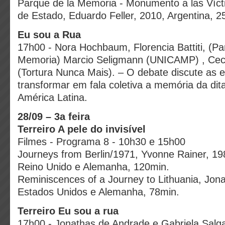
Parque de la Memoria - Monumento a las Víct
de Estado, Eduardo Feller, 2010, Argentina, 2
Eu sou a Rua
17h00 - Nora Hochbaum, Florencia Battiti, (Pa
Memoria) Marcio Seligmann (UNICAMP) , Cecí
(Tortura Nunca Mais). – O debate discute as e
transformar em fala coletiva a memória da dit
América Latina.
28/09 – 3a feira
Terreiro A pele do invisível
Filmes - Programa 8 - 10h30 e 15h00
Journeys from Berlin/1971, Yvonne Rainer, 19
Reino Unido e Alemanha, 120min.
Reminiscences of a Journey to Lithuania, Jon
Estados Unidos e Alemanha, 78min.
Terreiro Eu sou a rua
17h00 - Jonathas de Andrade e Gabriela Sal