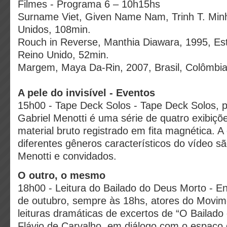
Filmes - Programa 6 – 10h15hs
Surname Viet, Given Name Nam, Trinh T. Min
Unidos, 108min.
Rouch in Reverse, Manthia Diawara, 1995, Es
Reino Unido, 52min.
Margem, Maya Da-Rin, 2007, Brasil, Colômbia
A pele do invisível - Eventos
15h00 - Tape Deck Solos - Tape Deck Solos, pr
Gabriel Menotti é uma série de quatro exibiç
material bruto registrado em fita magnética. 
diferentes gêneros característicos do vídeo 
Menotti e convidados.
O outro, o mesmo
18h00 - Leitura do Bailado do Deus Morto - En
de outubro, sempre às 18hs, atores do Movi
leituras dramáticas de excertos de “O Bailado
Flávio de Carvalho, em diálogo com o espaço d