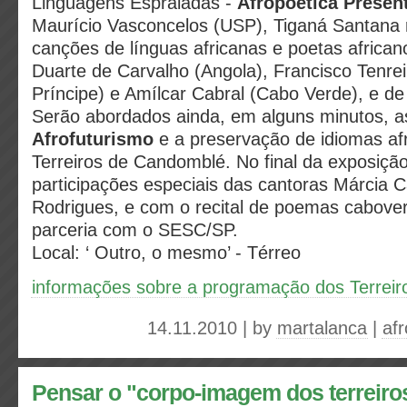
Linguagens Espraiadas -
Afropoética Presen
Maurício Vasconcelos (USP), Tiganá Santana 
canções de línguas africanas e poetas africa
Duarte de Carvalho (Angola), Francisco Tenre
Príncipe) e Amílcar Cabral (Cabo Verde), e de
Serão abordados ainda, em alguns minutos, 
Afrofuturismo
e a preservação de idiomas af
Terreiros de Candomblé. No final da exposiçã
participações especiais das cantoras Márcia Ca
Rodrigues, e com o recital de poemas cabov
parceria com o SESC/SP.
Local: ‘ Outro, o mesmo’ - Térreo
informações sobre a programação dos Terreir
14.11.2010 | by
martalanca
|
af
Pensar o "corpo-imagem dos terreiro