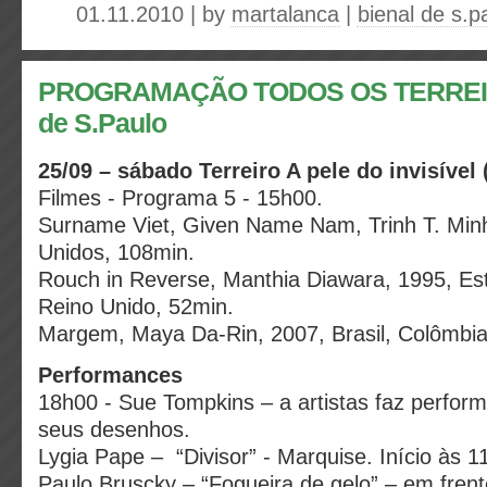
01.11.2010 | by
martalanca
|
bienal de s.p
PROGRAMAÇÃO TODOS OS TERREIR
de S.Paulo
25/09 – sábado Terreiro A pele do invisível 
Filmes - Programa 5 - 15h00.
Surname Viet, Given Name Nam, Trinh T. Min
Unidos, 108min.
Rouch in Reverse, Manthia Diawara, 1995, Es
Reino Unido, 52min.
Margem, Maya Da-Rin, 2007, Brasil, Colômbia
Performances
18h00 - Sue Tompkins – a artistas faz perfor
seus desenhos.
Lygia Pape – “Divisor” - Marquise. Início às 1
Paulo Bruscky – “Fogueira de gelo” – em frent