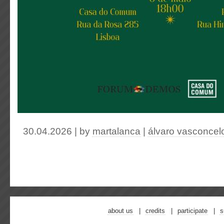
30.04.2026 | by
martalanca
|
álvaro vasconcel
about us
credits
participate
s