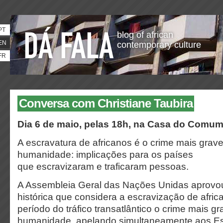
PT
blog of african
EN
contemporary culture
FR
Conversa com Christiane Taubira
Dia 6 de maio, pelas 18h, na Casa do Comu
A escravatura de africanos é o crime mais grave
humanidade: implicações para os países
que escravizaram e traficaram pessoas.
A Assembleia Geral das Nações Unidas aprovo
histórica que considera a escravização de afric
período do tráfico transatlântico o crime mais gr
humanidade, apelando simultaneamente aos 