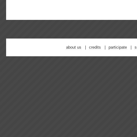
about us
credits
participate
s