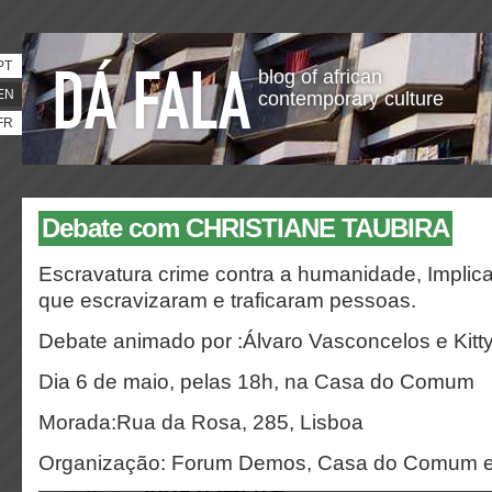
PT
blog of african
EN
contemporary culture
FR
Debate com CHRISTIANE TAUBIRA
Escravatura crime contra a humanidade, Implic
que escravizaram e traficaram pessoas.
Debate animado por :Álvaro Vasconcelos e Kitt
Dia 6 de maio, pelas 18h, na Casa do Comum
Morada:Rua da Rosa, 285, Lisboa
Organização: Forum Demos, Casa do Comum e