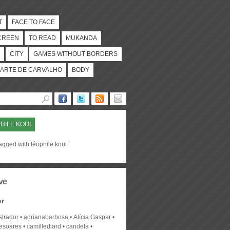
T
FACE TO FACE
CREEN
TO READ
MUKANDA
CITY
GAMES WITHOUT BORDERS
ARTE DE CARVALHO
BODY
HILE KOUI
agged with téophile koui
ve
or
strador
adrianabarbosa
Alícia Gaspar
desoares
camillediard
candela