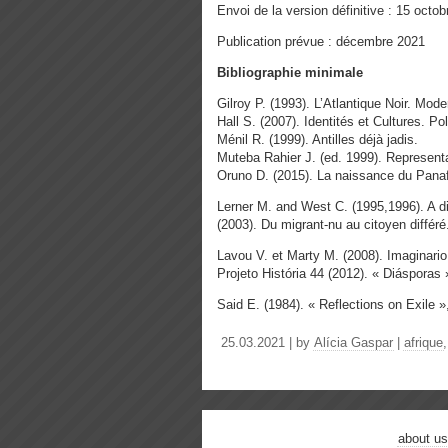
Envoi de la version définitive : 15 octo
Publication prévue : décembre 2021
Bibliographie minimale
Gilroy P. (1993). L’Atlantique Noir. Mod
Hall S. (2007). Identités et Cultures. Po
Ménil R. (1999). Antilles déjà jadis.
Muteba Rahier J. (ed. 1999). Representa
Oruno D. (2015). La naissance du Pana
Lerner M. and West C. (1995,1996). A di
(2003). Du migrant-nu au citoyen différé
Lavou V. et Marty M. (2008). Imaginario
Projeto História 44 (2012). « Diásporas 
Said E. (1984). « Reflections on Exile »
25.03.2021 | by
Alícia Gaspar
|
afrique
about us