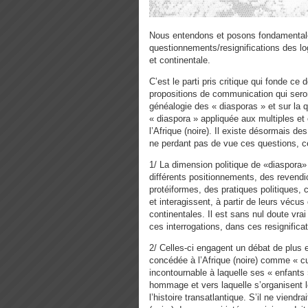
Nous entendons et posons fondamentale
questionnements/resignifications des lo
et continentale.
C’est le parti pris critique qui fonde ce
propositions de communication qui seront
généalogie des « diasporas » et sur la q
« diaspora » appliquée aux multiples e
l’Afrique (noire). Il existe désormais d
ne perdant pas de vue ces questions, ce
1/ La dimension politique de «diaspora»
différents positionnements, des revend
protéiformes, des pratiques politiques, cu
et interagissent, à partir de leurs vécu
continentales. Il est sans nul doute vrai
ces interrogations, dans ces resignificat
2/ Celles-ci engagent un débat de plus e
concédée à l’Afrique (noire) comme « cu
incontournable à laquelle ses « enfants
hommage et vers laquelle s’organisent l
l’histoire transatlantique. S’il ne viendr