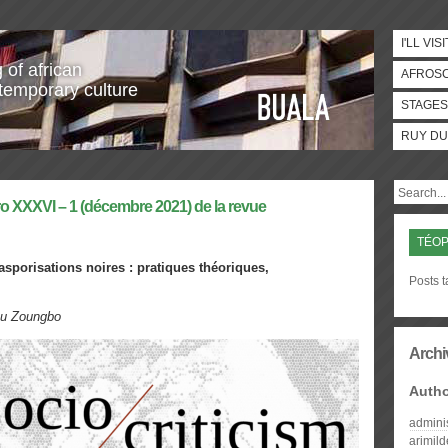
I'LL VISI
 of african
AFROS
temporary culture
STAGES
RUY DU
ro XXXVI – 1 (décembre 2021) de la revue
TÉOP
asporisations noires : pratiques théoriques,
Posts t
vou Zoungbo
Archi
Auth
admini
arimil