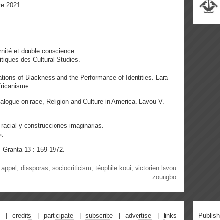
bre 2021
ernité et double conscience.
litiques des Cultural Studies.
tions of Blackness and the Performance of Identities. Lara
fricanisme.
alogue on race, Religion and Culture in America. Lavou V.
.
 racial y construcciones imaginarias.
».
, Granta 13 : 159-1972.
,
appel
,
diasporas
,
sociocriticism
,
téophile koui
,
victorien lavou
zoungbo
credits
participate
subscribe
advertise
links
Publis