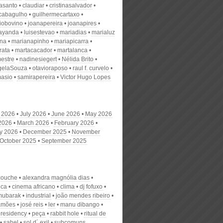
nasanto
claudiar
cristinasalvador
scabagulho
guilhermecartaxo
iobovino
joanapereira
joanapires
ayanda
luisestevao
mariadias
marialuz
ana
marianapinho
mariapicarra
rata
martacacador
martalanca
estre
nadinesiegert
Nélida Brito
gelaSouza
otavioraposo
raul f. curvelo
masio
samirapereira
Victor Hugo Lopes
 2026
July 2026
June 2026
May 2026
 2026
March 2026
February 2026
y 2026
December 2025
November
October 2025
September 2025
couche
alexandra magnólia dias
eca
cinema africano
clima
dj fofuxo
mubarak
industrial
joão mendes ribeiro
amões
josé reis
ler
manu dibango
 residency
peça
rabbit hole
ritual de
sahel
sol d´ exil
subcomuns