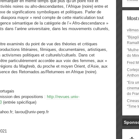
it remarquer en même temps que plus qu’un point fixe et
ivités noires ou afro-descendantes, l’Afrique (noire) entre et
xe de significations symboliques et politiques. Parler de
 diaspora mayor » rend compte de cette réarticulation tout
Most 
gence sémantique de la catégorie de l’« Afro-descendance »
ts dans l’arène universitaire, dans les mouvements culturels,
vítimas
"Bijag
Ramal
être examinés du point de vue des théories et critiques
 productions littéraires, filmiques, documentaires, artistiques,
“Mulhe
s activismes politiques et culturels/cultuels. Dans cet
do Minu
t être particulièrement accordée aux voix des femmes, aux «
Fred M
régions du Maghreb, du proche et moyen Orient, d’Asie, aux
Cortejo
résence des Retornados.as/Returnees en Afrique (noire).
Anthon
“Era u
cinema 
ortugais
do Fra
mission des propositions :
http://revues.univ-
Cineas
90
(entrée spécifique)
"Time 
yahoo.fr; lavou@univ-perp.fr
Spons
2021