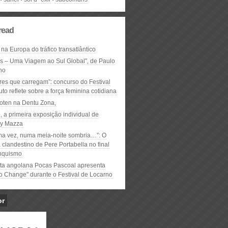
read
 na Europa do tráfico transatlântico
ós – Uma Viagem ao Sul Global", de Paulo
ho
res que carregam”: concurso do Festival
to reflete sobre a força feminina cotidiana
oten na Dentu Zona,
, a primeira exposição individual de
y Mazza
ma vez, numa meia-noite sombria…”: O
clandestino de Pere Portabella no final
nquismo
ta angolana Pocas Pascoal apresenta
to Change" durante o Festival de Locarno
or