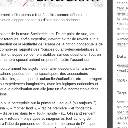
catari
franci
hermin
ment « Diasporas » tout à la fois comme débords et
keitam
giques d’appartenance ou d’assignation nationale
mari
mariap
 dossier de la revue Sociocriticism. De ce point de vue, les
martam
 retenues, après expertise, devront éviter de revenir sur la
Nilzan
uestion de la légitimité de l’usage de la notion conceptuelle de
ritada
t complexes rapports des Noirs.es ou afro-descendants.es à
es bibliothèques solidement établies sur ces questions. Tout en
Data
 numéro spécial entend en priorité mettre l’accent sur:
August
 ou comment les sujets noirs, afro- descendants, à travers
April
ications posées comme spécifiques, des associations
Januar
lturelles, artistiques et culturelles/cultuelles, etc., interrogent
2025
s ou expériences imaginaires, avec les logiques nationales et
 que la globalisation actuelle joue un rôle incontestable dans
Tags
ions.
5eme 
n plus perceptible sur la primauté jusque-là (ou toujours ?)
bibliot
na », « mother land », « racine première » et fondatrice
hosni 
 » dispersés dans le « Tout- monde » (E. Glissant) rendent
joão s
es « retours » physiques et imaginaires tout au long de
nzinga
ait à l’idée de personne de récuser l’importance de l’Afrique
escuta