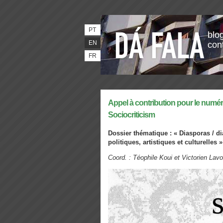
PT
blog
EN
con
FR
Appel à contribution pour le numé
Sociocriticism
Dossier thématique : « Diasporas / di
politiques,
artistiques et culturelles »
Coord. : Téophile Koui et Victorien La