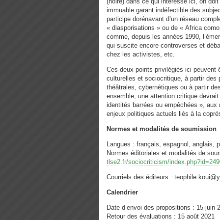
(noire) dans ce qui intéresse ici, on do
immuable garant indéfectible des subject
participe dorénavant d’un réseau comple
« diasporisations » ou de « Africa como
comme, depuis les années 1990, l’émer
qui suscite encore controverses et déba
chez les activistes, etc.
Ces deux points privilégiés ici peuvent 
culturelles et sociocritique, à partir des
théâtrales, cybernétiques ou à partir de
ensemble, une attention critique devrai
identités barrées ou empêchées », aux 
enjeux politiques actuels liés à la cop
Normes et modalités de soumission
Langues : français, espagnol, anglais, p
Normes éditoriales et modalités de sou
tlse2.fr/sociocriticism/index.php?id=24
Courriels des éditeurs : teophile.koui@
Calendrier
Date d’envoi des propositions : 15 juin 
Retour des évaluations : 15 août 2021