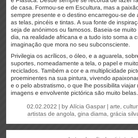
e Plástica. Desde sempre se recorda de fazer 
de casa. Formou-se em Escultura, mas a paixão
sempre presente e o destino encarregou-se de
as telas, pincéis e tintas. A sua fonte de inspiraç
seja de anónimos ou famosos. Baseia-se muito 
dia, na realidade africana e a tudo isto soma a c
imaginação que mora no seu subconsciente.
Privilegia os acrílicos, o óleo, e a aguarela, so
suportes, nomeadamente a tela, o papel e muito
reciclados. Também a cor e a multiplicidade pict
proeminentes na sua pintura, vivendo apaixona
e o pelo abstratismo, o que lhe possibilita viaja
imagens e envolvente pictórica são muito belas.
02.02.2022 | by
Alícia Gaspar
|
arte
,
cultu
artistas de angola
,
gina diama
,
grácia silv