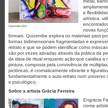
metal, barro
amplamente 
e flexibilid
artística, u
encontrado
Quizembe 2022
novas funçõ
formais. Quizembe explora os materiais para proj
formas tridimensionais fragmentadas e expressi
retrato e que se podem identificar como másca
são por vezes ativadas através da prática da p
da ideia de ritual enquanto ação que catalisa a
pintura, composta pela convivência de múltipla
pictóricas, é cromaticamente vibrante e figurativ
fundamentalmente o auto-retrato num universo o
e psicológico.
Sobre a artista Grácia Ferreira
Engrácia Fe
nome artísti