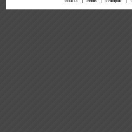
about us
credits
participate
s