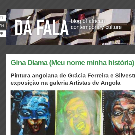
PT
blog of african
EN
contemporary culture
FR
Gina Diama (Meu nome minha história)
Pintura angolana de Grácia Ferreira e Silve
exposição na galeria Artistas de Angola