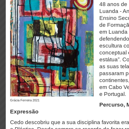
48 anos de 
Luanda - An
Ensino Secu
de Formação
em Luanda 
defendendo 
escultura c
conceptual 
estátua”. Co
as suas tel
passaram po
continentes
em Cabo Ve
e Portugal.
Grácia Ferreira 2021
Percurso, M
Expressão
Cedo descobriu que a sua disciplina favorita e