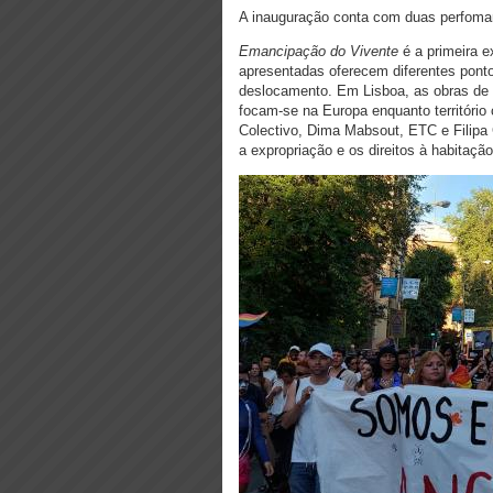
A inauguração conta com duas perfoman
Emancipação do Vivente
é a primeira e
apresentadas oferecem diferentes pont
deslocamento. Em Lisboa, as obras de C
focam-se na Europa enquanto território
Colectivo, Dima Mabsout, ETC e Filipa C
a expropriação e os direitos à habitação