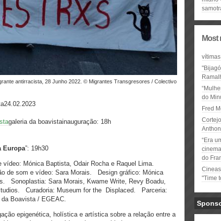
samotr
Most 
vítimas
"Bijag
Ramal
“Mulhe
do Minu
ta24.02.2023
Fred M
Cortejo
sta
galeria da boavistainauguração: 18h
Anthon
“Era u
a Europa
”: 19h30
cinema 
do Fra
 vídeo: Mónica Baptista, Odair Rocha e Raquel Lima.
Cineas
o de som e vídeo: Sara Morais. Design gráfico: Mónica
"Time 
s. Sonoplastia: Sara Morais, Kwame Write, Revy Boadu,
udios. Curadoria: Museum for the Displaced. Parceria:
ia da Boavista / EGEAC.
Spons
ação epigenética, holística e artística sobre a relação entre a