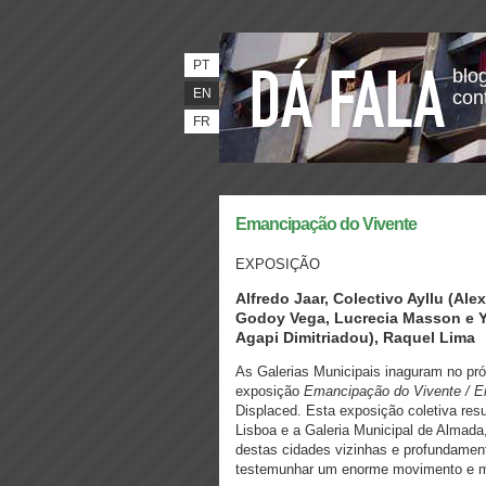
PT
blog
EN
con
FR
Emancipação do Vivente
EXPOSIÇÃO
Alfredo Jaar, Colectivo Ayllu (Ale
Godoy Vega, Lucrecia Masson e Yo
Agapi Dimitriadou), Raquel Lima
As Galerias Municipais inaguram no próx
exposição
Emancipação do Vivente / Em
Displaced. Esta exposição coletiva res
Lisboa e a Galeria Municipal de Alma
destas cidades vizinhas e profundament
testemunhar um enorme movimento e mud