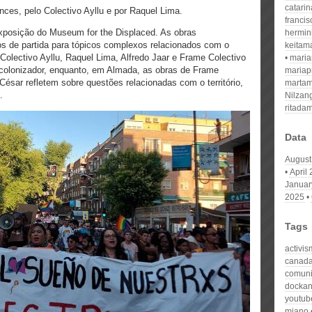
catari
ces, pelo Colectivo Ayllu e por Raquel Lima.
franci
xposição do Museum for the Displaced. As obras
hermin
os de partida para tópicos complexos relacionados com o
keitam
olectivo Ayllu, Raquel Lima, Alfredo Jaar e Frame Colectivo
mari
 colonizador, enquanto, em Almada, as obras de Frame
mariap
ésar refletem sobre questões relacionadas com o território,
martam
.
Nilzan
ritada
Data
August
April
Januar
2025
Tags
activis
canad
comuni
docka
youtub
miano