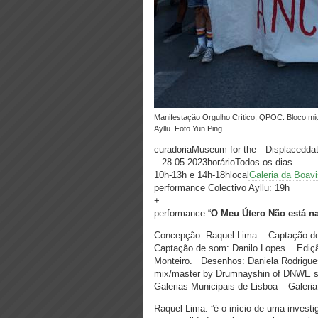
Manifestação Orgulho Crítico, QPOC. Bloco migrante antirracista, 28 Junho 2022. © Migrantes Transgresores / Colectivo
Ayllu. Foto Yun Ping
curadoriaMuseum for the Displacedda
– 28.05.2023horárioTodos os dias
10h-13h e 14h-18hlocal
Galeria da Boavi
performance Colectivo Ayllu: 19h
+
performance “
O Meu Útero Não está n
Concepção: Raquel Lima. Captação de
Captação de som: Danilo Lopes. Ediçã
Monteiro. Desenhos: Daniela Rodrigue
mix/master by Drumnayshin of DNWE st
Galerias Municipais de Lisboa – Galer
Raquel Lima:
”é o início de uma investig