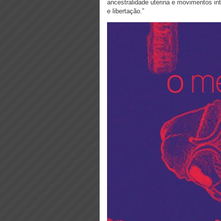
ancestralidade uterina e movimentos int
e libertação.”