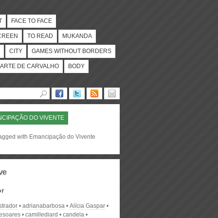
T
FACE TO FACE
CREEN
TO READ
MUKANDA
CITY
GAMES WITHOUT BORDERS
ARTE DE CARVALHO
BODY
CIPAÇÃO DO VIVENTE
tagged with Emancipação do Vivente
ve
or
strador
adrianabarbosa
Alícia Gaspar
desoares
camillediard
candela