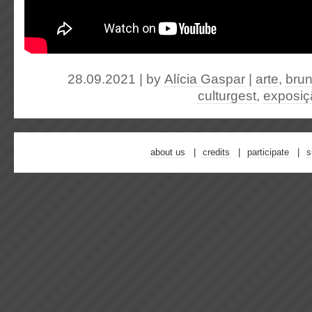
28.09.2021 | by
Alícia Gaspar
|
arte
,
bru
culturgest
,
exposiç
about us
credits
participate
s