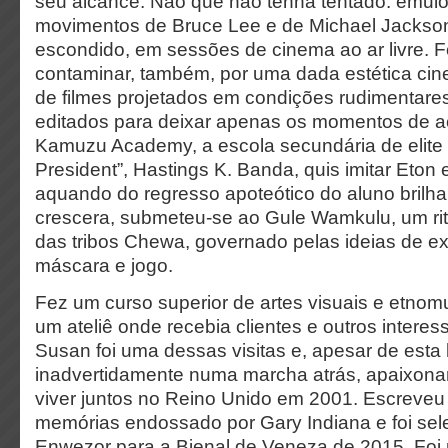
seu alcance. Não que não tenha tentado: emul
movimentos de Bruce Lee e de Michael Jackson
escondido, em sessões de cinema ao ar livre. F
contaminar, também, por uma dada estética cine
de filmes projetados em condições rudimentare
editados para deixar apenas os momentos de a
Kamuzu Academy, a escola secundária de elite 
President”, Hastings K. Banda, quis imitar Eto
aquando do regresso apoteótico do aluno brilha
crescera, submeteu-se ao Gule Wamkulu, um ri
das tribos Chewa, governado pelas ideias de e
máscara e jogo.
Fez um curso superior de artes visuais e etnomu
um ateliê onde recebia clientes e outros intere
Susan foi uma dessas visitas e, apesar de esta 
inadvertidamente numa marcha atrás, apaixona
viver juntos no Reino Unido em 2001. Escreveu 
memórias endossado por Gary Indiana e foi sel
Enwezor para a Bienal de Veneza de 2015. Foi