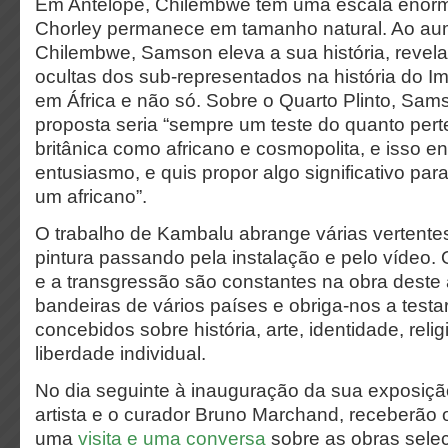
Em Antelope, Chilembwe tem uma escala enor
Chorley permanece em tamanho natural. Ao aum
Chilembwe, Samson eleva a sua história, revela
ocultas dos sub-representados na história do Im
em África e não só. Sobre o Quarto Plinto, Sam
proposta seria “sempre um teste do quanto per
britânica como africano e cosmopolita, e isso e
entusiasmo, e quis propor algo significativo pa
um africano”.
O trabalho de Kambalu abrange várias vertente
pintura passando pela instalação e pelo vídeo.
e a transgressão são constantes na obra deste a
bandeiras de vários países e obriga-nos a testar 
concebidos sobre história, arte, identidade, relig
liberdade individual.
No dia seguinte à inauguração da sua exposição
artista e o curador Bruno Marchand, receberão 
uma
visita e uma conversa
sobre as obras sele