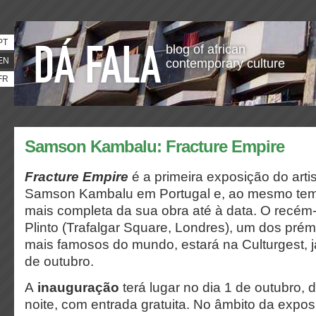
PT
blog of african
EN
contemporary culture
FR
Samson Kambalu: Fracture Empire
Fracture Empire
é a primeira exposição do artis
Samson Kambalu em Portugal e, ao mesmo tem
mais completa da sua obra até à data. O recém
Plinto (Trafalgar Square, Londres), um dos prém
mais famosos do mundo, estará na Culturgest, já
de outubro.
A
inauguração
terá lugar no dia 1 de outubro, 
noite, com entrada gratuita. No âmbito da exposiç