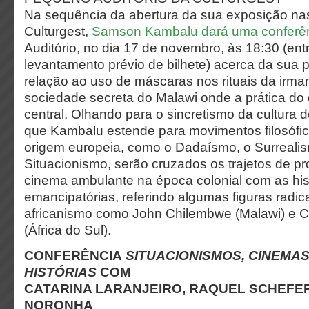
Na sequência da abertura da sua exposição nas
Culturgest,
Samson Kambalu dará uma conferê
Auditório, no dia 17 de novembro, às 18:30 (ent
levantamento prévio de bilhete) acerca da sua 
relação ao uso de máscaras nos rituais da ir
sociedade secreta do Malawi onde a prática d
central. Olhando para o sincretismo da cultura d
que Kambalu estende para movimentos filosófico
origem europeia, como o Dadaísmo, o Surreali
Situacionismo, serão cruzados os trajetos de pr
cinema ambulante na época colonial com as hist
emancipatórias, referindo algumas figuras radic
africanismo como John Chilembwe (Malawi) e C
(África do Sul).
CONFERÊNCIA
SITUACIONISMOS, CINEMA
HISTÓRIAS
COM
CATARINA LARANJEIRO, RAQUEL SCHEFE
NORONHA