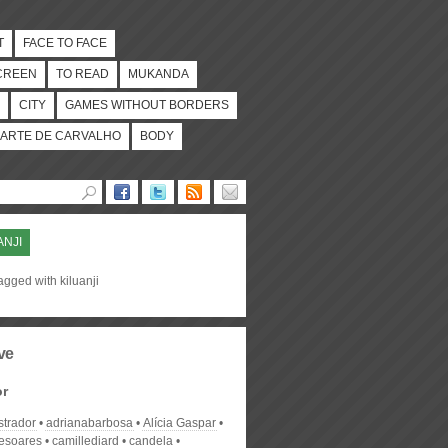
T
FACE TO FACE
CREEN
TO READ
MUKANDA
CITY
GAMES WITHOUT BORDERS
ARTE DE CARVALHO
BODY
ANJI
agged with kiluanji
ve
or
strador
adrianabarbosa
Alícia Gaspar
desoares
camillediard
candela