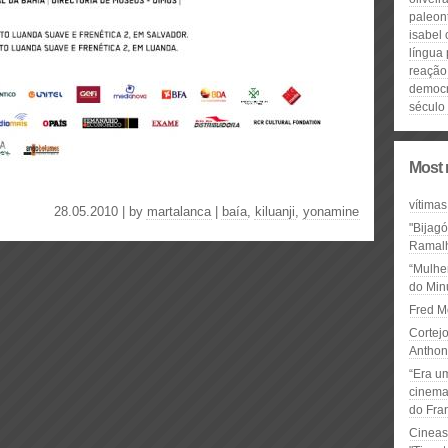
paleon
isabel
língua 
reação 
democr
século 
Most 
vítimas
28.05.2010 | by
martalanca
|
baía
,
kiluanji
,
yonamine
"Bijag
Ramal
“Mulhe
do Minu
Fred M
Cortejo
Anthon
“Era u
cinema 
do Fra
Cineas