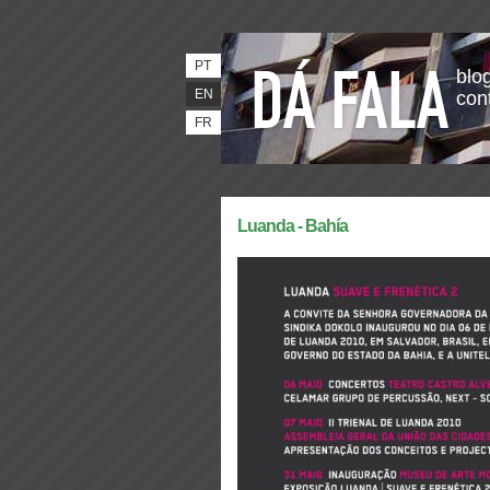
PT
blog
EN
con
FR
Luanda - Bahía