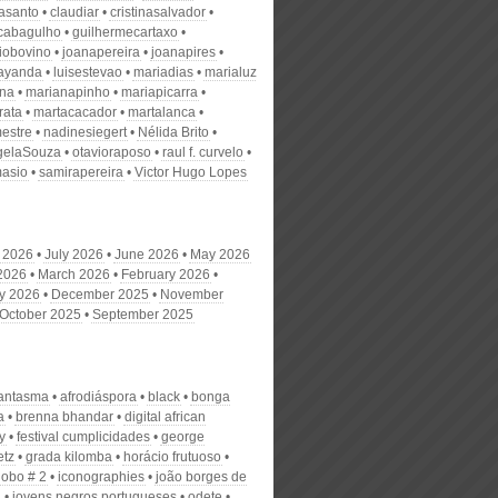
nasanto
claudiar
cristinasalvador
scabagulho
guilhermecartaxo
iobovino
joanapereira
joanapires
ayanda
luisestevao
mariadias
marialuz
ana
marianapinho
mariapicarra
rata
martacacador
martalanca
estre
nadinesiegert
Nélida Brito
gelaSouza
otavioraposo
raul f. curvelo
masio
samirapereira
Victor Hugo Lopes
 2026
July 2026
June 2026
May 2026
 2026
March 2026
February 2026
y 2026
December 2025
November
October 2025
September 2025
fantasma
afrodiáspora
black
bonga
a
brenna bhandar
digital african
y
festival cumplicidades
george
etz
grada kilomba
horácio frutuoso
lobo # 2
iconographies
joão borges de
a
jovens negros portugueses
odete