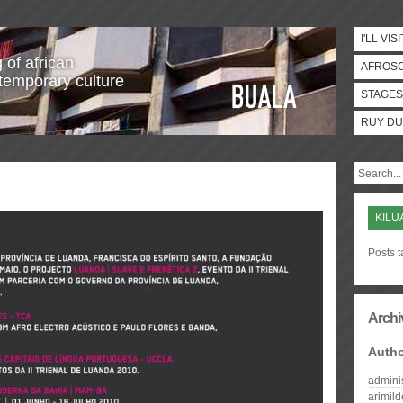
I'LL VISI
 of african
AFROS
temporary culture
STAGES
RUY DU
KILU
Posts t
Archi
Auth
admini
arimil