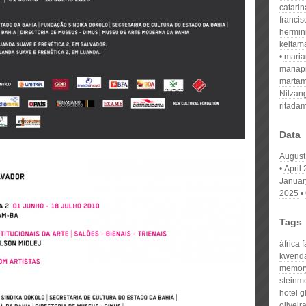
catari
franci
hermin
keitam
mari
mariap
martam
Nilzan
ritada
Data
August
April
Januar
2025
Tags
áfrica 
kwend
memor
steinm
hotel g
oliveir