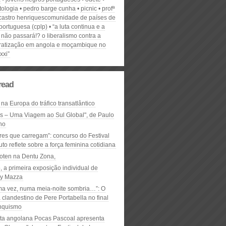
tologia
pedro barge cunha
picnic
profª
 castro henriquescomunidade de países de
portuguesa (cplp)
“a luta continua e a
não passará!? o liberalismo contra a
atização em angola e moçambique no
xxi”
read
 na Europa do tráfico transatlântico
ós – Uma Viagem ao Sul Global", de Paulo
ho
res que carregam”: concurso do Festival
to reflete sobre a força feminina cotidiana
oten na Dentu Zona,
, a primeira exposição individual de
y Mazza
ma vez, numa meia-noite sombria…”: O
clandestino de Pere Portabella no final
nquismo
ta angolana Pocas Pascoal apresenta