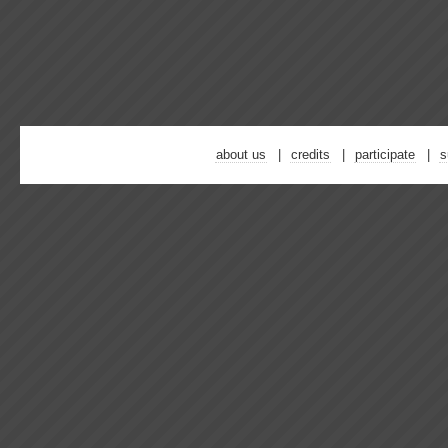
about us
credits
participate
s