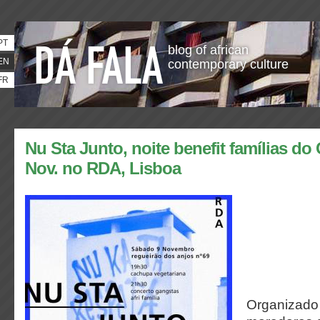
PT
blog of african
EN
contemporary culture
FR
Nu Sta Junto, noite benefit famílias do
Nov. no RDA, Lisboa
Organizado