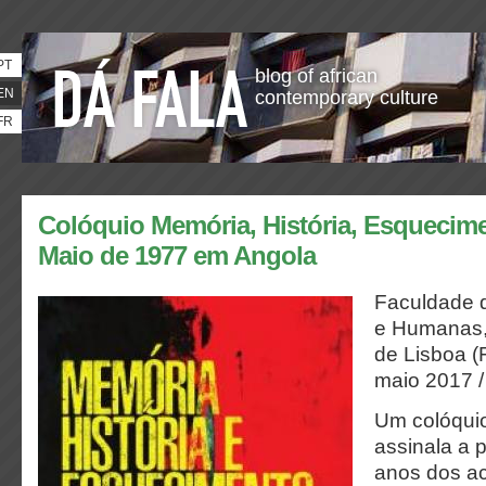
PT
blog of african
EN
contemporary culture
FR
Colóquio Memória, História, Esquecime
Maio de 1977 em Angola
Faculdade d
e Humanas,
de Lisboa 
maio 2017
Um colóquio
assinala a
anos dos a