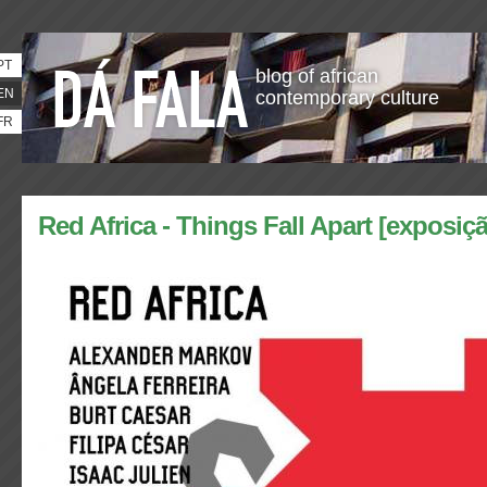
PT
blog of african
EN
contemporary culture
FR
Red Africa - Things Fall Apart [exposiç