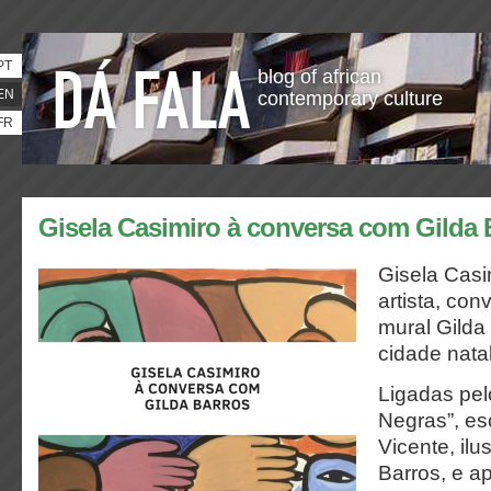
PT
blog of african
EN
contemporary culture
FR
Gisela Casimiro à conversa com Gilda 
Gisela Casim
artista, con
mural Gilda
cidade natal
Ligadas pelo
Negras”, esc
Vicente, ilu
Barros, e a