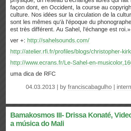
physique, un réseau d’échanges libres qui fait r
façon dont, en Occident, la course au copyright
culture. Nos idées sur la circulation de la cult
sont les mêmes qu’à l’époque du phonographe, 
est très différent. Au Sahel, l’échange est roi.
ver +:
http://sahelsounds.com/
http://atelier.rfi.fr/profiles/blogs/christopher-kir
http://www.ecrans.fr/Le-Sahel-en-musicolor,1
uma dica de RFC
04.03.2013 | by
franciscabagulho
|
inter
Bamakosmos III- Drissa Konaté, Video
a música do Mali