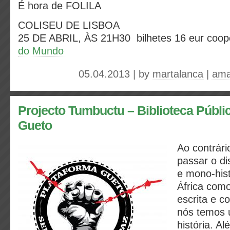
É hora de FOLILA
COLISEU DE LISBOA
25 DE ABRIL, ÀS 21H30 bilhetes 16 eur
coop
do Mundo
05.04.2013 | by
martalanca
|
ama
Projecto Tumbuctu – Biblioteca Públi
Gueto
Ao contrári
passar o di
e mono-hist
África com
escrita e c
nós temos 
história. A