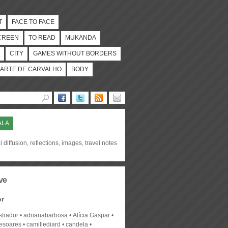
T
FACE TO FACE
CREEN
TO READ
MUKANDA
CITY
GAMES WITHOUT BORDERS
ARTE DE CARVALHO
BODY
ALA
l diffusion, reflections, images, travel notes
ve
or
strador
adrianabarbosa
Alícia Gaspar
desoares
camillediard
candela