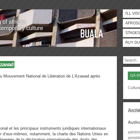
I'LL VISI
 of african
AFROS
temporary culture
STAGES
RUY DU
’Azawad
DÁ F
du Mouvement National de Libération de L’Azawad après
Cultura
Archi
Auth
ional et les principaux instruments juridiques internationaux
admini
ser d’eux-mêmes, notamment, la charte des Nations Unies en
arimil
rtinentes de la déclaration internationale des droits des