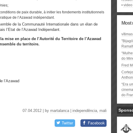
video
Unies;
ditions de paix durable, à initier les fondements institutionnels
cratique de l’Azawad indépendant.
Most 
nsemble de la Communauté Internationale dans un élan de
lais l’Etat de l’Azawad Indépendant.
vítimas
a mise en place de l’Autorité du Territoire de l’Azawad
"Bijag
nsemble du territoire.
Ramal
“Mulhe
do Minu
Fred M
Cortejo
Anthon
de l’Azawad
“Era u
cinema 
do Fra
Spons
07.04.2012 | by
martalanca
|
independência
,
mali
Twitter
Facebook