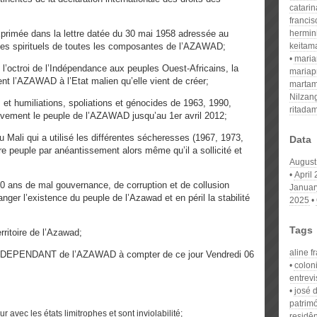
catari
franci
xprimée dans la lettre datée du 30 mai 1958 adressée au
hermin
ides spirituels de toutes les composantes de l’AZAWAD;
keitam
mari
 l’octroi de l’Indépendance aux peuples Ouest-Africains, la
mariap
t l’AZAWAD à l’Etat malien qu’elle vient de créer;
martam
Nilzan
et humiliations, spoliations et génocides de 1963, 1990,
ritada
sivement le peuple de l’AZAWAD jusqu’au 1er avril 2012;
Mali qui a utilisé les différentes sécheresses (1967, 1973,
Data
re peuple par anéantissement alors même qu’il a sollicité et
August
April
0 ans de mal gouvernance, de corruption et de collusion
Januar
danger l’existence du peuple de l’Azawad et en péril la stabilité
2025
Tags
rritoire de l’Azawad;
aline f
INDEPENDANT de l’AZAWAD à compter de ce jour Vendredi 06
colon
entrevi
josé 
patrim
 avec les états limitrophes et sont inviolabilité;
residê