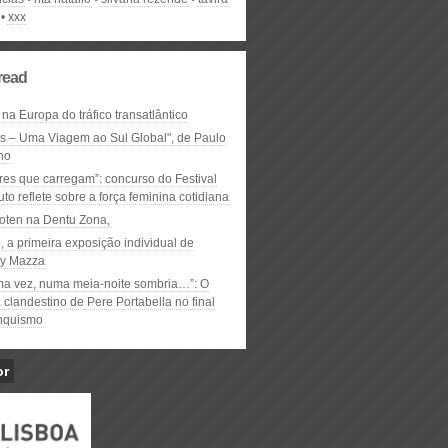
xxx
read
 na Europa do tráfico transatlântico
ós – Uma Viagem ao Sul Global", de Paulo
ho
res que carregam”: concurso do Festival
to reflete sobre a força feminina cotidiana
oten na Dentu Zona,
, a primeira exposição individual de
y Mazza
ma vez, numa meia-noite sombria…”: O
clandestino de Pere Portabella no final
nquismo
or