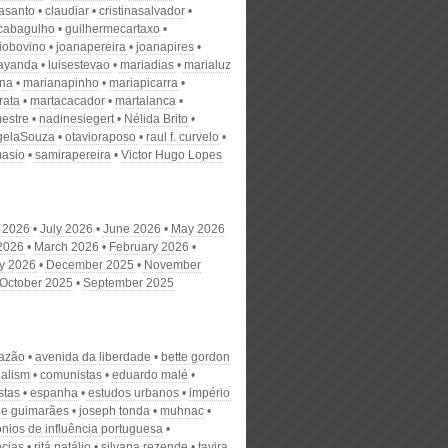
nasanto
claudiar
cristinasalvador
scabagulho
guilhermecartaxo
iobovino
joanapereira
joanapires
ayanda
luisestevao
mariadias
marialuz
ana
marianapinho
mariapicarra
rata
martacacador
martalanca
estre
nadinesiegert
Nélida Brito
gelaSouza
otavioraposo
raul f. curvelo
masio
samirapereira
Victor Hugo Lopes
 2026
July 2026
June 2026
May 2026
 2026
March 2026
February 2026
y 2026
December 2025
November
October 2025
September 2025
razão
avenida da liberdade
bette gordon
ialism
comunistas
eduardo malé
stas
espanha
estudos urbanos
império
de guimarães
joseph tonda
muhnac
ónios de influência portuguesa
ncias
ritá natálio
silvana rezende
tavira