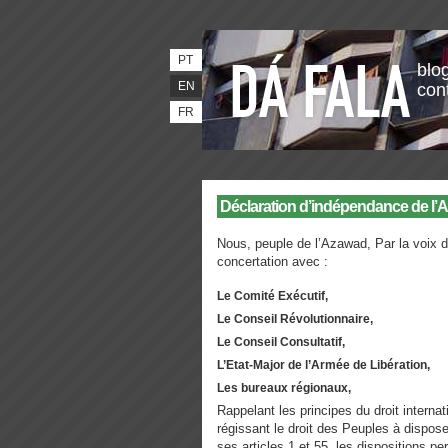
PT
blog
EN
con
FR
Déclaration d’indépendance de l
Nous, peuple de l’Azawad,
Par la voix 
concertation avec :
Le Comité Exécutif,
Le Conseil Révolutionnaire,
Le Conseil Consultatif,
L’Etat-Major de l’Armée de Libération,
Les bureaux régionaux,
Rappelant les principes du droit internat
régissant le droit des Peuples à dispo
ses articles 1 et 55, les dispositions pe