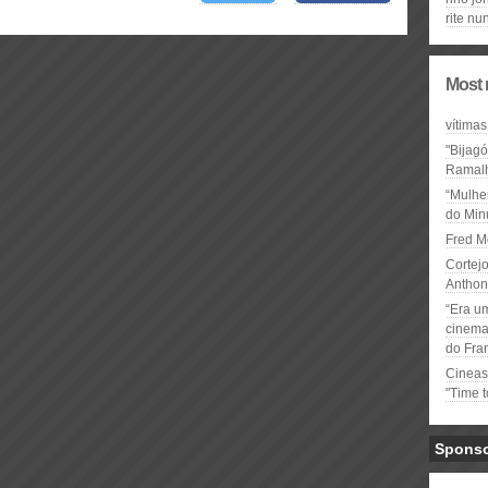
rite nu
Most 
vítimas
"Bijag
Ramal
“Mulhe
do Minu
Fred M
Cortejo
Anthon
“Era u
cinema 
do Fra
Cineas
"Time 
Spons