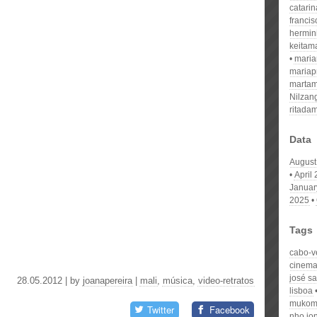
catari
franci
hermin
keitam
mari
mariap
martam
Nilzan
ritada
Data
August
April
Januar
2025
Tags
cabo-v
cinema 
josé s
28.05.2012 | by
joanapereira
|
mali
,
música
,
video-retratos
lisboa
mukom
Twitter
Facebook
nho jo