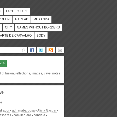
T
FACE TO FACE
CREEN
TO READ
MUKANDA
CITY
GAMES WITHOUT BORDERS
ARTE DE CARVALHO
BODY
ALA
l diffusion, reflections, images, travel notes
ve
or
strador
adrianabarbosa
Alícia Gaspar
desoares
camillediard
candela