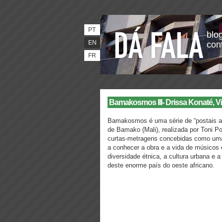
PT
blog
EN
con
FR
Bamakosmos III- Drissa Konaté, Vi
Bamakosmos é uma série de “postais au
de Bamako (Mali), realizada por Toni 
curtas-metragens concebidas como uma 
a conhecer a obra e a vida de músicos 
diversidade étnica, a cultura urbana e 
deste enorme país do oeste africano.