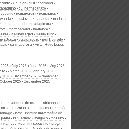
nasanto
claudiar
cristinasalvador
scabagulho
guilhermecartaxo
iobovino
joanapereira
joanapires
ayanda
luisestevao
mariadias
marialuz
ana
marianapinho
mariapicarra
rata
martacacador
martalanca
estre
nadinesiegert
Nélida Brito
gelaSouza
otavioraposo
raul f. curvelo
masio
samirapereira
Victor Hugo Lopes
 2026
July 2026
June 2026
May 2026
 2026
March 2026
February 2026
y 2026
December 2025
November
October 2025
September 2025
erde
cadernos de estudos africanos
militante
colonialidade
ecas
fundação
aramago
iscte - instituto universitário de
jantar
kapuscinski
melgaço
mosaiko
a wa ngugi
pamina sebastião
praça
n
precópio
reparação
ricardo roque