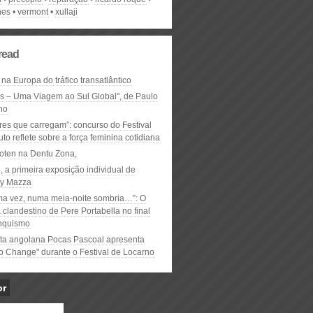
nes
vermont
xullaji
read
 na Europa do tráfico transatlântico
ós – Uma Viagem ao Sul Global", de Paulo
ho
res que carregam”: concurso do Festival
to reflete sobre a força feminina cotidiana
oten na Dentu Zona,
, a primeira exposição individual de
y Mazza
ma vez, numa meia-noite sombria…”: O
clandestino de Pere Portabella no final
nquismo
ta angolana Pocas Pascoal apresenta
to Change" durante o Festival de Locarno
or