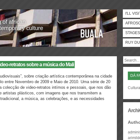
I'LL VISI
 of african
AFROS
temporary culture
STAGES
RUY DU
deo-retratos sobre a música do Mali
DÁ F
diovisuais”, sobre criação artística contemporânea na cidade
Polo entre Novembro de 2009 e Maio de 2010. Uma série de 20
colecção de video-retratos intímos e pessoais, que nos dão
Cultura
e artistas plásticos, com imagens que nos transmitem a
a tradicional, a música, as celebrações, e as necessidades
Archi
Auth
admini
arimil