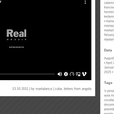
catari
franci
hermin
keitam
mari
mariap
martam
Nilzan
ritada
Data
August
April
Januar
2025
Tags
13.10.2011 | by
martalanca
|
cuba
,
letters from angola
'o pesa
aula ma
cocafa
docum
planetá
revist