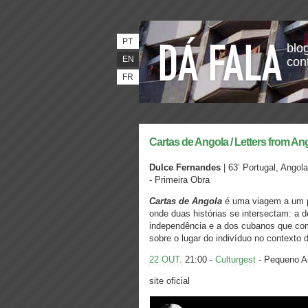
PT
blog
EN
con
FR
Cartas de Angola / Letters from An
Dulce Fernandes
| 63’ Portugal, A
- Primeira Obra
Cartas de Angola
é uma viagem a um 
onde duas histórias se intersectam: a
independência e a dos cubanos que co
sobre o lugar do indivíduo no contexto 
22 OUT.
21:00 -
Culturgest
- Pequeno Au
site oficial