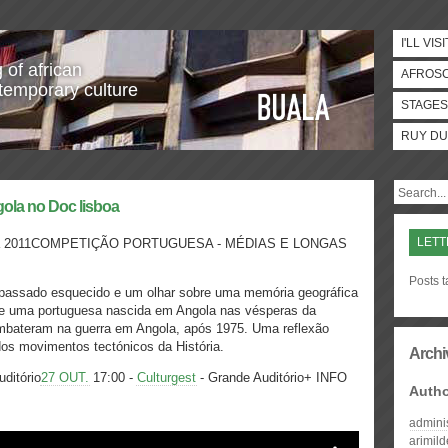
I'LL VISI
 of african
AFROS
temporary culture
STAGES
RUY DU
gola no Doc lisboa
LETT
ngola 2011COMPETIÇÃO PORTUGUESA - MÉDIAS E LONGAS
Posts t
passado esquecido e um olhar sobre uma memória geográfica
 de uma portuguesa nascida em Angola nas vésperas da
mbateram na guerra em Angola, após 1975. Uma reflexão
dos movimentos tectónicos da História.
Archi
ditório
27 OUT.
17:00 -
Culturgest
- Grande Auditório+ INFO
Auth
admini
arimil