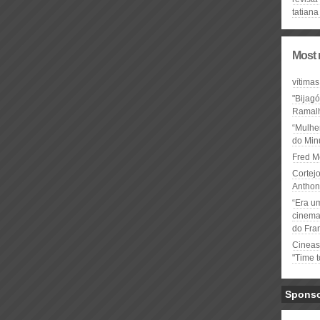
tatian
Most 
vítimas
"Bijag
Ramal
“Mulhe
do Minu
Fred M
Cortejo
Anthon
“Era u
cinema 
do Fra
Cineas
"Time 
Spons