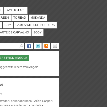
T
FACE TO FACE
CREEN
TO READ
MUKANDA
CITY
GAMES WITHOUT BORDERS
ARTE DE CARVALHO
BODY
ERS FROM ANGOLA
agged with letters from Angola
ve
or
strador
adrianabarbosa
Alícia Gaspar
desoares
camillediard
candela