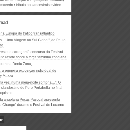
a macedo
tributo aos ancestrais
video
read
 na Europa do tráfico transatlântico
ós – Uma Viagem ao Sul Global", de Paulo
ho
res que carregam”: concurso do Festival
to reflete sobre a força feminina cotidiana
oten na Dentu Zona,
, a primeira exposição individual de
y Mazza
ma vez, numa meia-noite sombria…”: O
clandestino de Pere Portabella no final
nquismo
ta angolana Pocas Pascoal apresenta
to Change" durante o Festival de Locarno
or