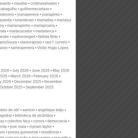
nasanto
claudiar
cristinasalvador
scabagulho
guilhermecartaxo
iobovino
joanapereira
joanapires
ayanda
luisestevao
mariadias
marialuz
ana
marianapinho
mariapicarra
rata
martacacador
martalanca
estre
nadinesiegert
Nélida Brito
gelaSouza
otavioraposo
raul f. curvelo
masio
samirapereira
Victor Hugo Lopes
 2026
July 2026
June 2026
May 2026
 2026
March 2026
February 2026
y 2026
December 2025
November
October 2025
September 2025
delo de obi'
aamcm
angélique kidjo
gistral
biblioteca de alcântara
ray
colectivo faca
cursos
democracia
enta
josé maia
myriam taylor
rio
poesia guineense
residência
a de comunicação e linguagens
sexuality