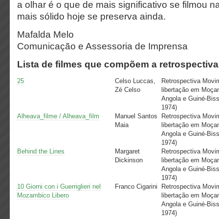
a olhar é o que de mais significativo se filmou n
mais sólido hoje se preserva ainda.
Mafalda Melo
Comunicação e Assessoria de Imprensa
Lista de filmes que compõem a retrospectiva
25
Celso Luccas,
Retrospectiva Movi
Zé Celso
libertação em Moça
Angola e Guiné-Biss
1974)
Alheava_filme / Alheava_film
Manuel Santos
Retrospectiva Movi
Maia
libertação em Moça
Angola e Guiné-Biss
1974)
Behind the Lines
Margaret
Retrospectiva Movi
Dickinson
libertação em Moça
Angola e Guiné-Biss
1974)
10 Giorni con i Guerriglieri nel
Franco Cigarini
Retrospectiva Movi
Mozambico Libero
libertação em Moça
Angola e Guiné-Biss
1974)