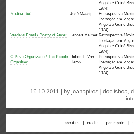
Angola e Guiné-Biss
1974)
Madina Boé
José Massip
Retrospectiva Movi
libertação em Moça
Angola e Guiné-Biss
1974)
Vredens Poesi / Poetry of Anger
Lennart Malmer
Retrospectiva Movi
libertação em Moça
Angola e Guiné-Biss
1974)
O Povo Organizado / The People
Robert F. Van
Retrospectiva Movi
Organised
Lierop
libertação em Moça
Angola e Guiné-Biss
1974)
19.10.2011 | by
joanapires
|
doclisboa
,
d
int
about us
credits
participate
s