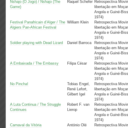
Nshajo (O Jogo) / Nshajo (The
Raquel Schefer
Retrospectiva Movi
Game)
libertação em Moça
Angola e Guiné-Biss
1974)
Festival Panafricain d’Alger / The
William Klein
Retrospectiva Movi
Algiers Pan-African Festival
libertação em Moça
Angola e Guiné-Biss
1974)
Soldier playing with Dead Lizard
Daniel Barroca
Retrospectiva Movi
libertação em Moça
Angola e Guiné-Biss
1974)
A Embaixada / The Embassy
Filipa César
Retrospectiva Movi
libertação em Moça
Angola e Guiné-Biss
1974)
No Pincha!
Tobias Engel,
Retrospectiva Movi
René Lefort,
libertação em Moça
Gilbert Igel
Angola e Guiné-Biss
1974)
A Luta Continua / The Struggle
Robert F. van
Retrospectiva Movi
Continues
Lierop
libertação em Moça
Angola e Guiné-Biss
1974)
Carnaval da Vitória
António Olé
Retrospectiva Movi