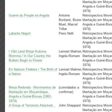
libertação em Moça
Angola e Guiné-Biss
1974)
Guerre du Peuple en Angola
Antoine
Retrospectiva Movi
Bonfanti, Bruno
libertação em Moça
Muel, Marcel
Angola e Guiné-Biss
Trillat
1974)
Labanta Negro!
Piero Nelli
Retrospectiva Movi
libertação em Moça
Angola e Guiné-Biss
1974)
I Vårt Land Börjar Kulorna
Lennart Malmer,
Retrospectiva Movi
Blomma / In Our Country the
Ingela Romare
libertação em Moça
Bullets Begin to Flower
Angola e Guiné-Biss
1974)
En Nations Födelse / The Birth of
Lennart Malmer,
Retrospectiva Movi
a Nation
Ingela Romare
libertação em Moça
Angola e Guiné-Biss
1974)
Mesa Redonda - Movimentos de
(convidados a
Retrospectiva Movi
libertação em Moçambique,
confirmar)
libertação em Moça
Angola e Guiné-Bissau (1961-
Angola e Guiné-Biss
1974)
1974)
A Group of Terrorists Attacked…
John Sheppard
Retrospectiva Movi
libertação em Moça