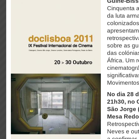
Guiné-Biss
Cinquenta a
da luta arm
colonizados
apresenta
retrospectiv
sobre as gu
das colóni
África. Um 
cinematográ
significativ
Movimentos 
No dia 28 
21h30, no
São Jorge 
Mesa Red
Retrospecti
Neves e ou
a confirmar.