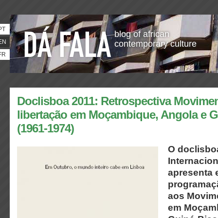
PT
blog of african
EN
contemporary culture
FR
Doclisboa 2011: Retrospectiva Movime
libertação em Moçambique, Angola e G
(1961-1974)
O doclisbo
Internacio
apresenta 
programaç
aos Movime
em Moçamb