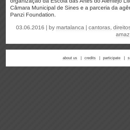
organização da Escola das Artes do Alentejo Lit
Câmara Municipal de Sines e a parceria da agê
Panzi Foundation.
03.06.2016 | by
martalanca
|
cantoras
,
direit
amazo
about us
credits
participate
s