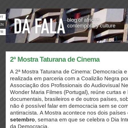
PT
blog of african
EN
contemporary culture
FR
2ª Mostra Taturana de Cinema
A 2ª Mostra Taturana de Cinema: Democracia e 
realizada em parceria com a Coalizão Negra por 
Associação dos Profissionais do Audiovisual N
Wonder Maria Filmes (Portugal), reúne curtas 
documentais, brasileiros e de outros países, s
não é possível falar em democracia sem se com
antirracista.
A Mostra acontece nos dois países
setembro
, semana em que se celebra o Dia Int
da Democracia.