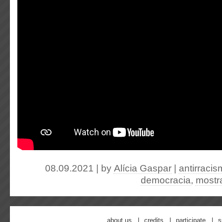
08.09.2021 | by
Alícia Gaspar
|
antirraci
democracia
,
mostr
about us
credits
participate
s