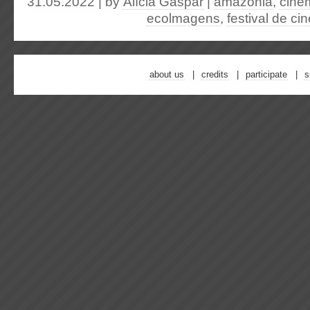
31.05.2022 | by
Alícia Gaspar
|
amazônia
,
cine
ecolmagens
,
festival de c
about us
credits
participate
s