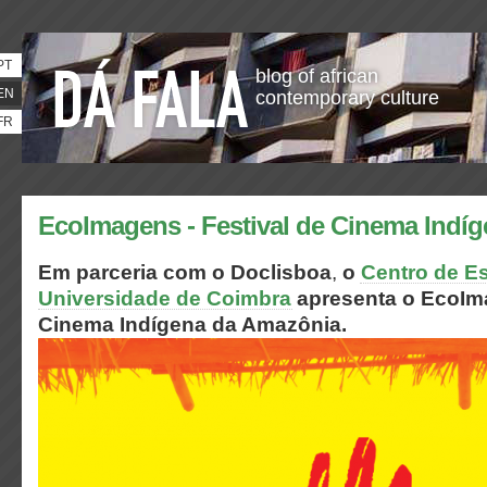
PT
blog of african
EN
contemporary culture
FR
EcoImagens - Festival de Cinema Indí
Em parceria com o
Doclisboa
,
o
Centro de E
Universidade de Coimbra
apresenta o
EcoIma
Cinema Indígena da Amazônia.