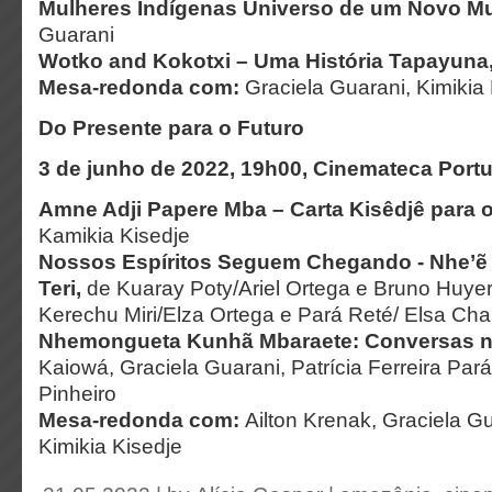
Mulheres Indígenas Universo de um Novo M
Guarani
Wotko and Kokotxi – Uma História Tapayuna
Mesa-redonda com:
Graciela Guarani, Kimikia
Do Presente para o Futuro
3 de junho de 2022, 19h00, Cinemateca Port
Amne Adji Papere Mba – Carta Kisêdjê para 
Kamikia Kisedje
Nossos Espíritos Seguem Chegando - Nhe’ẽ
Teri
,
de Kuaray Poty/Ariel Ortega e Bruno Huye
Kerechu Miri/Elza Ortega e Pará Reté/ Elsa Ch
Nhemongueta Kunhã Mbaraete: Conversas n.
Kaiowá, Graciela Guarani, Patrícia Ferreira Pa
Pinheiro
Mesa-redonda com:
Ailton Krenak, Graciela G
Kimikia Kisedje