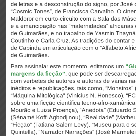
de letras e a desconstrução do signo, por José
“Cosmic Tones”, de Francisca Carvalho. O cin
Maldoror em curto-circuito com a Sala das Másc
e a emancipação nas “maternidades” africanas
de Guimarães, e no trabalho de Yasmin Thayná
Coutinho e Carla Cruz. As tradições do contar e
de Cabinda em articulação com o “Alfabeto Afri
de Guimarães.
Para assinalar este momento, editamos um
“Gl
margens da ficção”
, que pode ser descarreg
com verbetes de autores e autoras de várias na
inéditos e republicações, tais como, “Monstros”
“Máquina Mitológica” (Vinicius N. Honesco), “F
sobre uma ficção científica tecno-afro-xamânica-
Mourão e Luiza Proença), “Anedota” (Eduardo St
(Sénamé Koffi Agbodjinou), “Realidade” (Matheu
“Ficção” (Tatiana Salem Levy), “Museu para o s
Quintella), “Narrador Narrações” (José Marmeleir