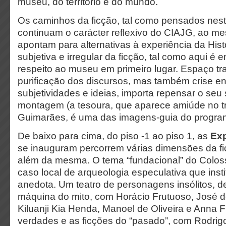
museu, do território e do mundo.
Os caminhos da ficção, tal como pensados nes
continuam o carácter reflexivo do CIAJG, ao 
apontam para alternativas à experiência da Hist
subjetiva e irregular da ficção, tal como aqui é e
respeito ao museu em primeiro lugar. Espaço tra
purificação dos discursos, mas também crise ent
subjetividades e ideias, importa repensar o seu
montagem (a tesoura, que aparece amiúde no t
Guimarães, é uma das imagens-guia do progra
De baixo para cima, do piso -1 ao piso 1, as
E
x
se inauguram percorrem várias dimensões da fi
além da mesma. O tema “fundacional” do Colos
caso local de arqueologia especulativa que insti
anedota. Um teatro de personagens insólitos, d
máquina do mito, com Horácio Frutuoso, José 
Kiluanji Kia Henda, Manoel de Oliveira e Anna 
verdades e as ficções do “pasado”, com Rodri