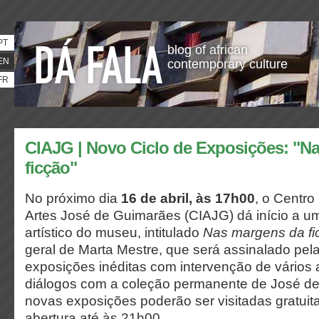
PT
blog of african
EN
contemporary culture
FR
CIAJG | Novo Ciclo de Exposições: "N
ficção"
No próximo dia
16 de abril, às 17h00
, o Centro
Artes José de Guimarães (CIAJG) dá início a 
artístico do museu, intitulado
Nas margens da fi
geral de Marta Mestre, que será assinalado pel
exposições inéditas com intervenção de vários a
diálogos com a coleção permanente de José d
novas exposições poderão ser visitadas gratuit
abertura até às 21h00.