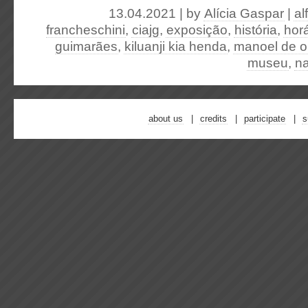
13.04.2021 | by
Alícia Gaspar
|
al
francheschini
,
ciajg
,
exposição
,
história
,
horá
guimarães
,
kiluanji kia henda
,
manoel de ol
museu
,
na
about us
credits
participate
s