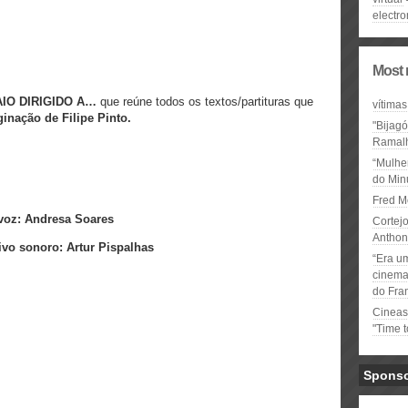
electro
Most 
IO DIRIGIDO A…
que reúne todos os textos/partituras que
vítimas
inação de Filipe Pinto.
"Bijag
Ramal
“Mulhe
do Minu
Fred M
e voz: Andresa Soares
Cortejo
Anthon
tivo sonoro: Artur Pispalhas
“Era u
cinema 
do Fra
Cineas
"Time 
Spons