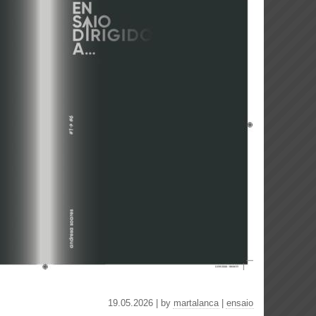
19.05.2026 | by
martalanca
|
ensaio