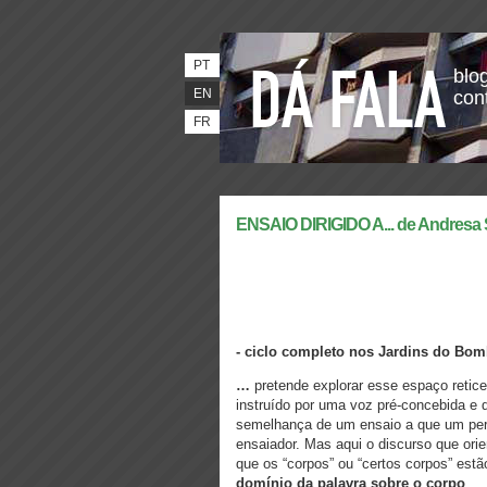
PT
blog
EN
con
FR
ENSAIO DIRIGIDO A... de Andresa
- ciclo completo nos Jardins do Bo
…
pretende explorar esse espaço reticen
instruído por uma voz pré-concebida e d
semelhança de um ensaio a que um perfo
ensaiador. Mas aqui o discurso que ori
que os “corpos” ou “certos corpos” est
domínio da palavra sobre o corpo
.