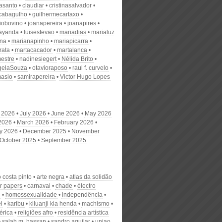
nasanto
claudiar
cristinasalvador
scabagulho
guilhermecartaxo
iobovino
joanapereira
joanapires
ayanda
luisestevao
mariadias
marialuz
ana
marianapinho
mariapicarra
rata
martacacador
martalanca
estre
nadinesiegert
Nélida Brito
gelaSouza
otavioraposo
raul f. curvelo
masio
samirapereira
Victor Hugo Lopes
 2026
July 2026
June 2026
May 2026
 2026
March 2026
February 2026
y 2026
December 2025
November
October 2025
September 2025
 costa pinto
arte negra
atlas da solidão
or papers
carnaval
chade
électro
l
homossexualidade
independência
el
karibu
kiluanji kia henda
machismo
rica
religiões afro
residência artística
salah m. hassan
sandro aguilar
uniao