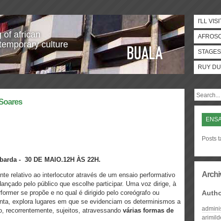
I'LL VISI
 of african
AFROS
temporary culture
STAGES
RUY DU
 Soares
ENSA
Posts 
mbarda -
30 DE MAIO
.12H ÀS 22H.
Archi
te relativo ao interlocutor através de um ensaio performativo
ançado pelo público que escolhe participar. Uma voz dirige, à
rmer se propõe e no qual é dirigido pelo coreógrafo ou
Auth
enta, explora lugares em que se evidenciam os determinismos a
admini
ão, recorrentemente, sujeitos, atravessando
várias formas de
arimil