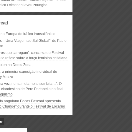
nica
victorien lavou zoungbo
read
 na Europa do tráfico transatlântico
ós – Uma Viagem ao Sul Global", de Paulo
ho
res que carregam”: concurso do Festival
to reflete sobre a força feminina cotidiana
oten na Dentu Zona,
, a primeira exposição individual de
y Mazza
ma vez, numa meia-noite sombria…”: O
clandestino de Pere Portabella no final
nquismo
ta angolana Pocas Pascoal apresenta
to Change" durante o Festival de Locarno
or