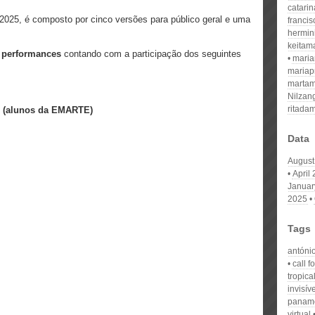
catari
/2025, é composto por cinco versões para público geral e uma
franci
hermin
keitam
s performances
contando com a participação dos seguintes
mari
mariap
martam
Nilzan
ritada
S
(alunos da EMARTE)
Data
August
April
Januar
2025
Tags
antónio
call f
tropica
invisív
panamé
virtual