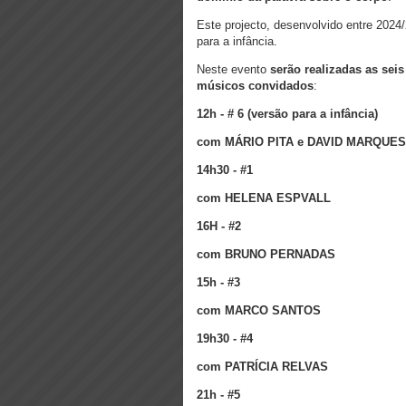
Este projecto, desenvolvido entre 2024
para a infância.
Neste evento
serão realizadas as sei
músicos convidados
:
12h -
# 6 (
versão para a infância)
com
MÁRIO PITA e DAVID MARQUE
14h30 -
#1
com
HELENA ESPVALL
16H -
#2
com
BRUNO PERNADAS
15h -
#3
com
MARCO SANTOS
19h30 -
#4
com
PATRÍCIA RELVAS
21h -
#5