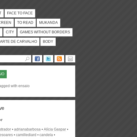
T
FACE TO FACE
CREEN
TO READ
MUKANDA
CITY
GAMES WITHOUT BORDERS
ARTE DE CARVALHO
BODY
IO
tagged with ensaio
ve
or
strador
adrianabarbosa
Alícia Gaspar
desoares
camillediard
candela