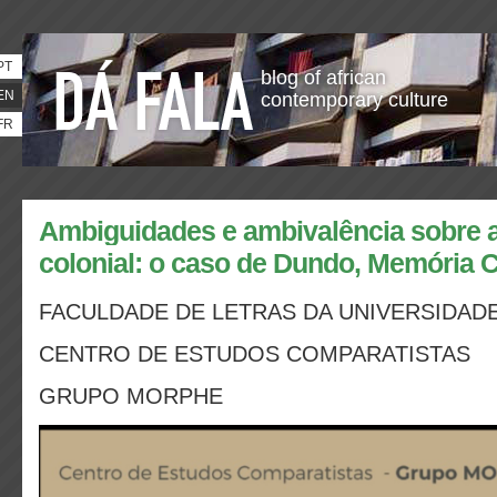
PT
blog of african
EN
contemporary culture
FR
Ambiguidades e ambivalência sobre 
colonial: o caso de Dundo, Memória C
FACULDADE DE LETRAS DA UNIVERSIDAD
CENTRO DE ESTUDOS COMPARATISTAS
GRUPO MORPHE