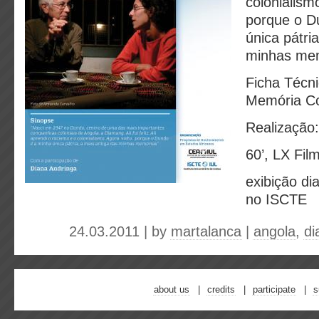
colonialism
porque o D
única pátri
minhas mem
Ficha Técni
Memória Co
Realização
60’, LX Fil
exibição di
no ISCTE
24.03.2011 | by
martalanca
|
angola
,
di
about us
credits
participate
s