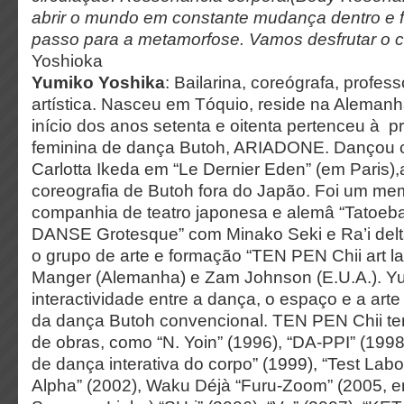
abrir o mundo em constante mudança dentro e 
passo para a metamorfose.
Vamos desfrutar o 
Yoshioka
Yumiko Yoshika
: Bailarina, coreógrafa, profess
artística. Nasceu em Tóquio, reside na Alema
início dos anos setenta e oitenta pertenceu à 
feminina de dança Butoh, ARIADONE. Dançou 
Carlotta Ikeda em “Le Dernier Eden” (em Paris),
coreografia de Butoh fora do Japão. Foi um me
companhia de teatro japonesa e alemâ “Tatoe
DANSE Grotesque” com Minako Seki e Ra’i del
o grupo de arte e formação “TEN PEN Chii art 
Manger (Alemanha) e Zam Johnson (E.U.A.). Y
interactividade entre a dança, o espaço e a arte
da dança Butoh convencional. TEN PEN Chii te
de obras, como “N. Yoin” (1996), “DA-PPI” (1998
de dança interativa do corpo” (1999), “Test Lab
Alpha” (2002), Waku Déjà “Furu-Zoom” (2005, 