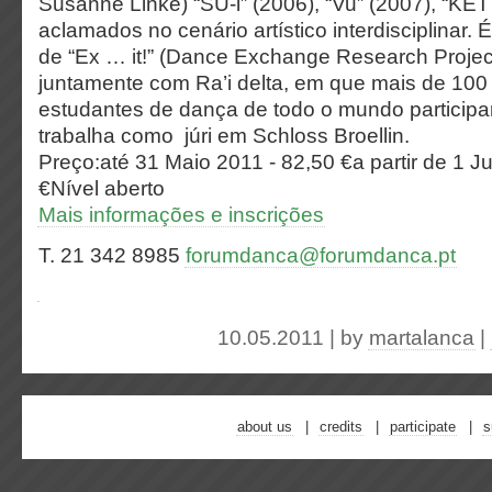
Susanne Linke) “SU-i” (2006), “Vu” (2007), “KET 
aclamados no cenário artístico interdisciplinar. É 
de “Ex … it!” (Dance Exchange Research Projec
juntamente com Ra’i delta, em que mais de 100 a
estudantes de dança de todo o mundo particip
trabalha como júri em Schloss Broellin.
Preço:até 31 Maio 2011 - 82,50 €a partir de 1 J
€Nível aberto
Mais informações e inscrições
T. 21 342 8985
forumdanca@forumdanca.pt
10.05.2011 | by
martalanca
|
about us
credits
participate
s