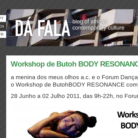
PT
blog of african
EN
contemporary culture
FR
Workshop de Butoh BODY RESONAN
a menina dos meus olhos a.c. e o Forum Danç
o Workshop de ButohBODY RESONANCE com Y
28 Junho a 02 Julho 2011, das 9h-22h, no For