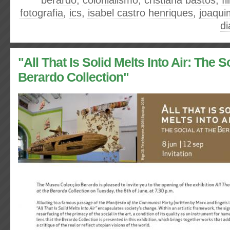
berardo
,
colonialismo
,
cristiana bastos
,
f
fotografia
,
ics
,
isabel castro henriques
,
joaqui
di
"All That Is Solid Melts Into Air: The S
Berardo Collection"