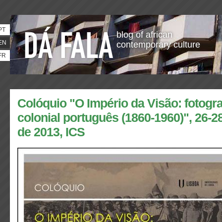
PT
blog of african
EN
contemporary culture
FR
Colóquio "O Império da Visão: fotogra
colonial português (1860-1960)", 26-
de 2013, ICS