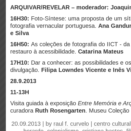
ARQUIVAR/REVELAR – moderador: Joaquim 
16H30:
Foto-Síntese: uma proposta de um síti
fotografia vernacular portuguesa.
Ana Gandum
e Silva
16H50:
As coleções de fotografia do IICT - d
restauro à acessibilidade.
Catarina Mateus
17H10:
Dar a conhecer: as possibilidades e os
divulgação.
Filipa Lowndes
Vicente e Inês 
28.9.2013
11-13H
Visita guiada à exposição
Entre Memória e Ar
curadora
Ruth Rosengarten
. Museu Coleção
20.09.2013 | by
raul f. curvelo
|
centro cultura