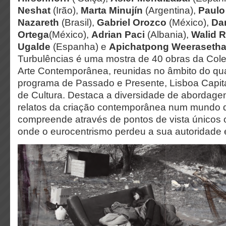
Neshat
(Irão),
Marta Minujín
(Argentina),
Paulo
Nazareth
(Brasil),
Gabriel Orozco
(México),
Da
Ortega
(México),
Adrian Paci
(Albania),
Walid 
Ugalde
(Espanha) e
Apichatpong Weerasetha
Turbulências é uma mostra de 40 obras da Cole
Arte Contemporânea, reunidas no âmbito do qu
programa de Passado e Presente, Lisboa Capit
de Cultura. Destaca a diversidade de abordagen
relatos da criação contemporânea num mundo q
compreende através de pontos de vista únicos
onde o eurocentrismo perdeu a sua autoridade 