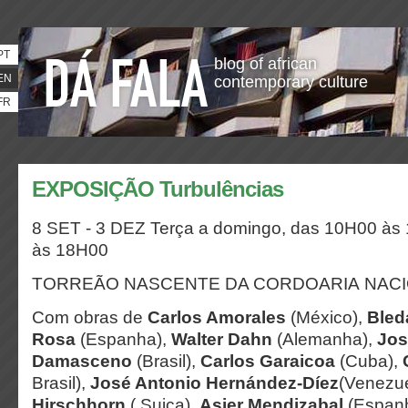
PT
blog of african
EN
contemporary culture
FR
EXPOSIÇÃO Turbulências
8 SET - 3 DEZ
Terça a domingo, das 10H00 às
às 18H00
TORREÃO NASCENTE DA CORDOARIA NAC
Com obras de
Carlos Amorales
(México),
Bled
Rosa
(Espanha),
Walter Dahn
(Alemanha),
Jos
Damasceno
(Brasil),
Carlos Garaicoa
(Cuba),
Brasil),
José Antonio Hernández-Díez
(Venezue
Hirschhorn
( Suiça),
Asier Mendizabal
(Espan