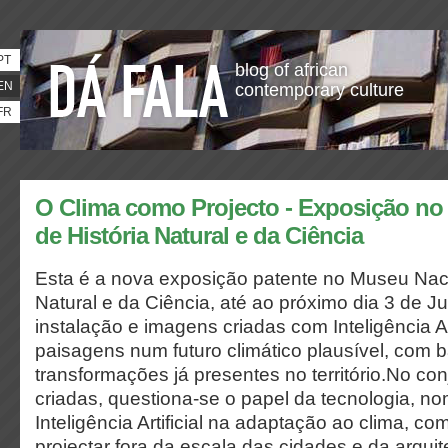
PT
blog of african
EN
contemporary culture
FR
O Clima como Projecto - Exposição no
de História Natural e da Ciência
Esta é a nova exposição patente no Museu Naci
Natural e da Ciência, até ao próximo dia 3 de J
instalação e imagens criadas com Inteligência Ar
paisagens num futuro climático plausível, com
transformações já presentes no território.No co
criadas, questiona-se o papel da tecnologia, 
Inteligência Artificial na adaptação ao clima, c
projectar fora da escala das cidades e da arqui