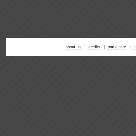
about us
credits
participate
s