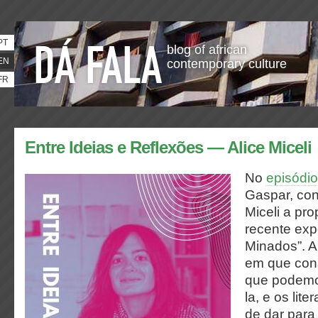
PT
blog of african
EN
contemporary culture
FR
Entre Ideias e Reflexões — Alice Miceli
No
episódi
Gaspar, con
Miceli a pr
recente ex
Minados”. A 
em que cons
que podemos
la, e os lit
de dar para 