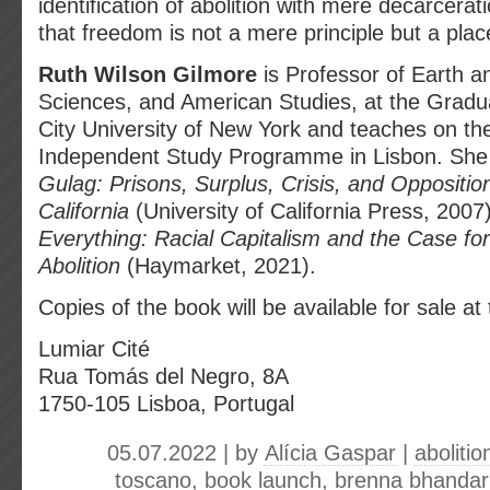
identification of abolition with mere decarcera
that freedom is not a mere principle but a plac
Ruth Wilson Gilmore
is Professor of Earth a
Sciences, and American Studies, at the Gradu
City University of New York and teaches on 
Independent Study Programme in Lisbon. She 
Gulag: Prisons, Surplus, Crisis, and Opposition
California
(University of California Press, 200
Everything: Racial Capitalism and the Case for
Abolition
(Haymarket, 2021).
Copies of the book will be available for sale at
Lumiar Cité
Rua Tomás del Negro, 8A
1750-105 Lisboa, Portugal
05.07.2022 | by
Alícia Gaspar
|
aboliti
toscano
,
book launch
,
brenna bhandar