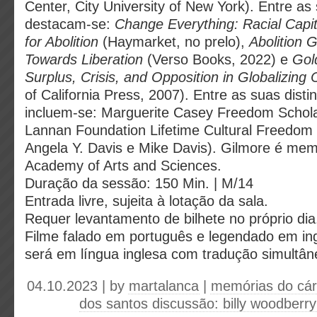
Center, City University of New York). Entre as
destacam-se:
Change Everything: Racial Capi
for Abolition
(Haymarket, no prelo),
Abolition 
Towards Liberation
(Verso Books, 2022) e
Gol
Surplus, Crisis, and Opposition in Globalizing C
of California Press, 2007). Entre as suas disti
incluem-se: Marguerite Casey Freedom Schola
Lannan Foundation Lifetime Cultural Freedom
Angela Y. Davis e Mike Davis). Gilmore é me
Academy of Arts and Sciences.
Duração da sessão: 150 Min. | M/14
Entrada livre, sujeita à lotação da sala.
Requer levantamento de bilhete no próprio dia
Filme falado em português e legendado em ing
será em língua inglesa com tradução simultân
04.10.2023 | by
martalanca
|
memórias do cár
dos santos discussão: billy woodberry