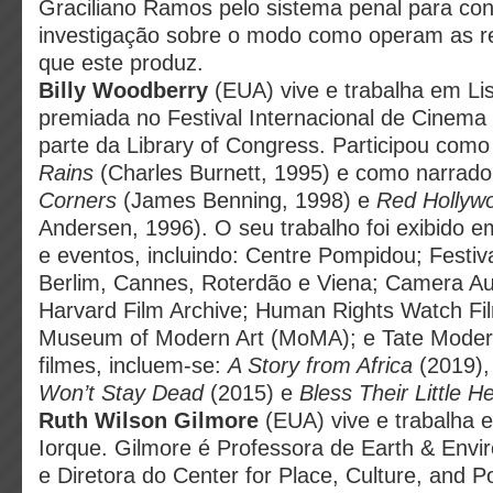
Graciliano Ramos pelo sistema penal para co
investigação sobre o modo como operam as r
que este produz.
Billy Woodberry
(EUA) vive e trabalha em Lis
premiada no Festival Internacional de Cinema 
parte da Library of Congress. Participou com
Rains
(Charles Burnett, 1995) e como narrad
Corners
(James Benning, 1998) e
Red Hollyw
Andersen, 1996). O seu trabalho foi exibido 
e eventos, incluindo: Centre Pompidou; Festi
Berlim, Cannes, Roterdão e Viena; Camera A
Harvard Film Archive; Human Rights Watch Fil
Museum of Modern Art (MoMA); e Tate Modern
filmes, incluem-se:
A Story from Africa
(2019)
Won’t Stay Dead
(2015) e
Bless Their Little H
Ruth Wilson Gilmore
(EUA) vive e trabalha 
Iorque. Gilmore é Professora de Earth & Envi
e Diretora do Center for Place, Culture, and Po