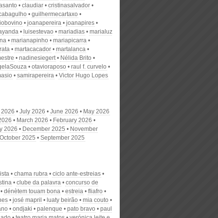
nasanto
claudiar
cristinasalvador
scabagulho
guilhermecartaxo
iobovino
joanapereira
joanapires
ayanda
luisestevao
mariadias
marialuz
ana
marianapinho
mariapicarra
rata
martacacador
martalanca
estre
nadinesiegert
Nélida Brito
gelaSouza
otavioraposo
raul f. curvelo
masio
samirapereira
Victor Hugo Lopes
 2026
July 2026
June 2026
May 2026
 2026
March 2026
February 2026
y 2026
December 2025
November
October 2025
September 2025
ista
chama rubra
ciclo ante-estreias
stina
clube da palavra
concurso de
dénètem touam bona
estreia
fliafro
nes
josé mapril
luaty beirão
mia couto
ano
ondjaki
palenque
pato bravo
paul
iado
teatro maria matos
verónica leite e