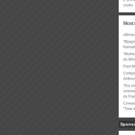
castro
Most 
vítimas
"Bijag
Ramal
“Mulhe
do Minu
Fred M
Cortejo
Anthon
“Era u
cinema 
do Fra
Cineas
"Time 
Spons