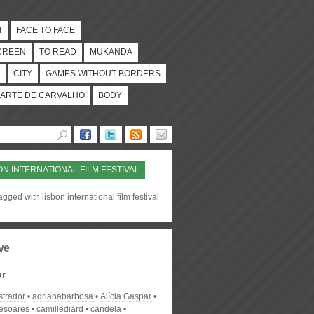
T
FACE TO FACE
CREEN
TO READ
MUKANDA
CITY
GAMES WITHOUT BORDERS
ARTE DE CARVALHO
BODY
ON INTERNATIONAL FILM FESTIVAL
agged with lisbon international film festival
ve
or
strador
adrianabarbosa
Alícia Gaspar
desoares
camillediard
candela