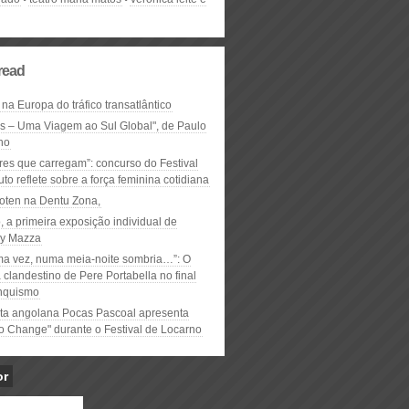
read
 na Europa do tráfico transatlântico
ós – Uma Viagem ao Sul Global", de Paulo
ho
res que carregam”: concurso do Festival
to reflete sobre a força feminina cotidiana
oten na Dentu Zona,
, a primeira exposição individual de
y Mazza
ma vez, numa meia-noite sombria…”: O
clandestino de Pere Portabella no final
nquismo
ta angolana Pocas Pascoal apresenta
to Change" durante o Festival de Locarno
or