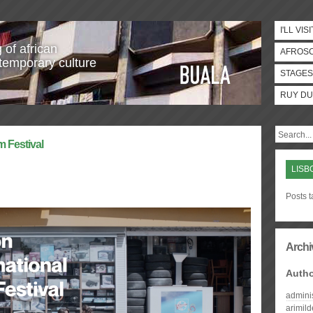
I'LL VISI
 of african
AFROS
temporary culture
STAGES
RUY DU
m Festival
LISB
Posts t
Archi
Auth
admini
arimil