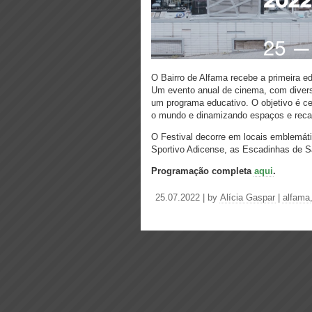
O Bairro de Alfama recebe a primeira e
Um evento anual de cinema, com divers
um programa educativo. O objetivo é ce
o mundo e dinamizando espaços e recan
O Festival decorre em locais emblemáti
Sportivo Adicense, as Escadinhas de S
Programação completa
aqui
.
25.07.2022 | by
Alícia Gaspar
|
alfama