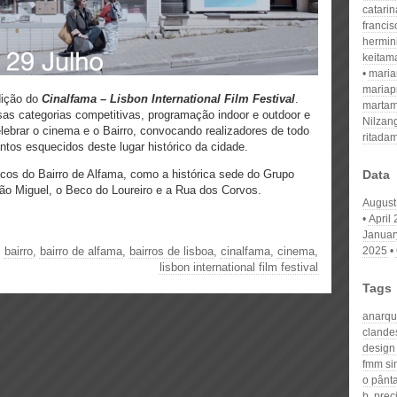
catari
franci
hermin
keitam
mari
mariap
dição do
Cinalfama – Lisbon International Film Festival
.
martam
as categorias competitivas, programação indoor e outdoor e
Nilzan
lebrar o cinema e o Bairro, convocando realizadores de todo
ritada
tos esquecidos deste lugar histórico da cidade.
cos do Bairro de Alfama, como a histórica sede do Grupo
Data
ão Miguel, o Beco do Loureiro e a Rua dos Corvos.
August
April
Januar
,
bairro
,
bairro de alfama
,
bairros de lisboa
,
cinalfama
,
cinema
,
2025
lisbon international film festival
Tags
anarqu
clande
design
fmm si
o pânt
b. prec