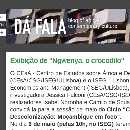
PT
blog of african
EN
contemporary culture
FR
Exibição de "Ngwenya, o crocodilo"
O CEsA - Centro de Estudos sobre África e D
(CEsA/CSG/ISEG/ULisboa) e o ISEG - Lisbon 
Economics and Management (ISEG/ULisboa), 
investigadora Jessica Falconi (CEsA/CSG/ISE
realizadores Isabel Noronha e Camilo de Sous
convidá-la para a sessão de maio do
Ciclo “
Descolonização: Moçambique em foco”.
No dia
6 de maio (pelas 10h, no ISEG)
terem