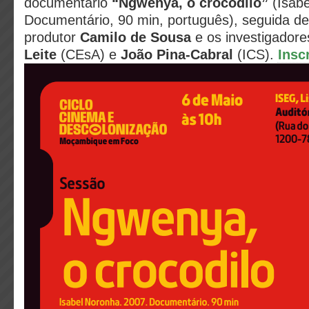
documentário
“Ngwenya, o crocodilo”
(Isabe
Documentário, 90 min, português), seguida d
produtor
Camilo de Sousa
e os investigador
Leite
(CEsA) e
João Pina-Cabral
(ICS).
Insc