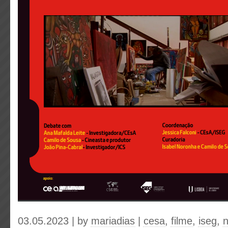
03.05.2023 | by
mariadias
|
cesa
,
filme
,
iseg
,