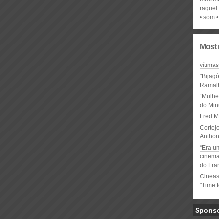
raquel 
som
Most 
vítimas
"Bijag
Ramal
“Mulhe
do Minu
Fred M
Cortejo
Anthon
“Era u
cinema 
do Fra
Cineas
"Time 
Spons