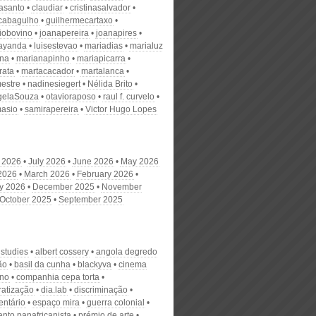
nasanto
claudiar
cristinasalvador
scabagulho
guilhermecartaxo
iobovino
joanapereira
joanapires
ayanda
luisestevao
mariadias
marialuz
ana
marianapinho
mariapicarra
rata
martacacador
martalanca
estre
nadinesiegert
Nélida Brito
gelaSouza
otavioraposo
raul f. curvelo
masio
samirapereira
Victor Hugo Lopes
 2026
July 2026
June 2026
May 2026
 2026
March 2026
February 2026
y 2026
December 2025
November
October 2025
September 2025
 studies
albert cossery
angola degredo
ão
basil da cunha
blackyva
cinema
no
companhia cepa torta
atização
dia.lab
discriminação
ntário
espaço mira
guerra colonial
nto panafricanista
prémio de arte