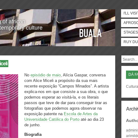
I'LL VISI
 of african
AFROS
temporary culture
STAGES
RUY DU
celi
DÁ F
No
episódio de maio
, Alícia Gaspar, conversa
com Alice Miceli a propósito da sua mais
recente exposição “Campos Minados”. A artista
Cultura
explica-nos em que consiste a sua obra, o que
podemos esperar ao visitá-la, e os literais
passos que teve de dar para conseguir tirar as
fotografias que podemos agora observar na
Archi
exposição patente na
Escola de Artes da
Universidade Católica do Porto
até ao dia 23
Auth
de junho.
admini
Biografia
arimil