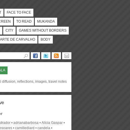
T
FACE TO FACE
CREEN
TO READ
MUKANDA
CITY
GAMES WITHOUT BORDERS
ARTE DE CARVALHO
BODY
ALA
l diffusion, reflections, images, travel notes
ve
or
strador
adrianabarbosa
Alícia Gaspar
desoares
camillediard
candela