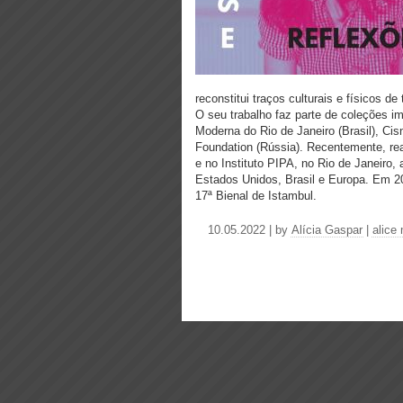
reconstitui traços culturais e físicos d
O seu trabalho faz parte de coleções i
Moderna do Rio de Janeiro (Brasil), Ci
Foundation (Rússia). Recentemente, re
e no Instituto PIPA, no Rio de Janeiro,
Estados Unidos, Brasil e Europa. Em 20
17ª Bienal de Istambul.
10.05.2022 | by
Alícia Gaspar
|
alice 