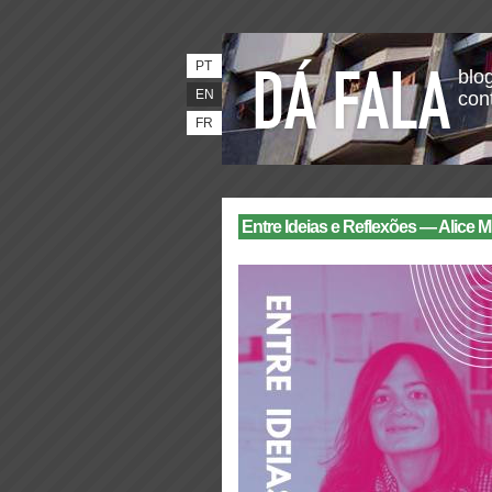
PT
blog
EN
con
FR
Entre Ideias e Reflexões — Alice Mi