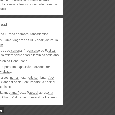
gil
revista reflexos
sociedade patriarcal
ucid
read
 na Europa do tráfico transatlântico
ós – Uma Viagem ao Sul Global", de Paulo
ho
res que carregam”: concurso do Festival
to reflete sobre a força feminina cotidiana
oten na Dentu Zona,
, a primeira exposição individual de
y Mazza
ma vez, numa meia-noite sombria…”: O
clandestino de Pere Portabella no final
nquismo
ta angolana Pocas Pascoal apresenta
to Change" durante o Festival de Locarno
or