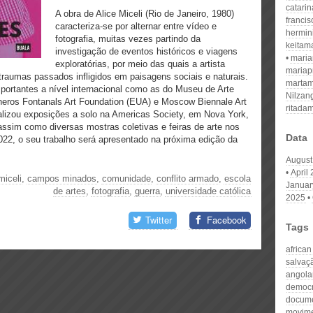
catari
A obra de Alice Miceli (Rio de Janeiro, 1980)
franci
caracteriza-se por alternar entre vídeo e
hermin
fotografia, muitas vezes partindo da
keitam
investigação de eventos históricos e viagens
mari
exploratórias, por meio das quais a artista
mariap
e traumas passados infligidos em paisagens sociais e naturais.
martam
mportantes a nível internacional como as do Museu de Arte
Nilzan
sneros Fontanals Art Foundation (EUA) e Moscow Biennale Art
ritada
alizou exposições a solo na Americas Society, em Nova York,
 assim como diversas mostras coletivas e feiras de arte nos
Data
22, o seu trabalho será apresentado na próxima edição da
August
April
miceli
,
campos minados
,
comunidade
,
conflito armado
,
escola
Januar
de artes
,
fotografia
,
guerra
,
universidade católica
2025
Twitter
Facebook
Tags
african
salvaç
angola
democr
docume
movime