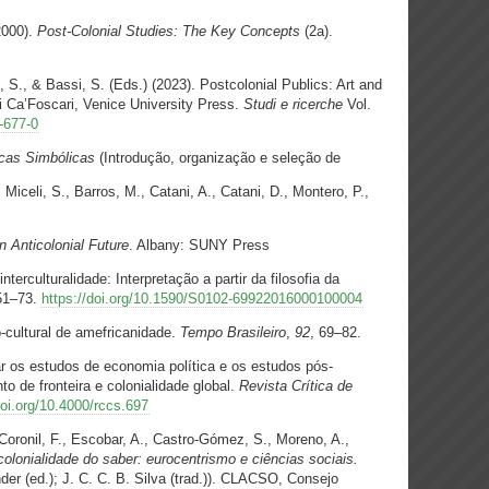
(2000).
Post-Colonial Studies: The Key Concepts
(2a).
 S., & Bassi, S. (Eds.) (2023). Postcolonial Publics: Art and
ni Ca’Foscari, Venice University Press.
Studi e ricerche
Vol.
-677-0
cas Simbólicas
(Introdução, organização e seleção de
Miceli, S., Barros, M., Catani, A., Catani, D., Montero, P.,
an Anticolonial Future
. Albany: SUNY Press
terculturalidade: Interpretação a partir da filosofia da
 51–73.
https://doi.org/10.1590/S0102-69922016000100004
o-cultural de amefricanidade.
Tempo Brasileiro
,
92
, 69–82.
ar os estudos de economia política e os estudos pós-
 de fronteira e colonialidade global.
Revista Crítica de
doi.org/10.4000/rccs.697
 Coronil, F., Escobar, A., Castro-Gómez, S., Moreno, A.,
colonialidade do saber: eurocentrismo e ciências sociais.
der (ed.); J. C. C. B. Silva (trad.)). CLACSO, Consejo