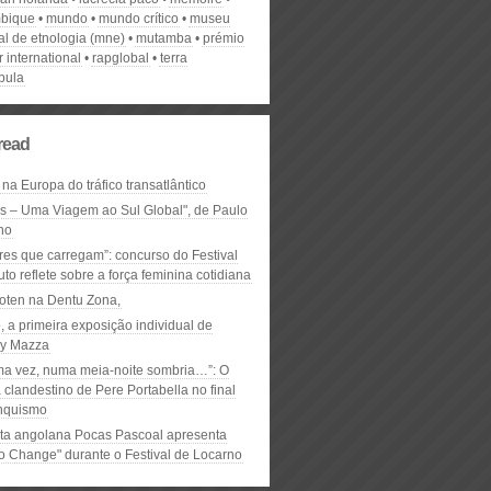
bique
mundo
mundo crítico
museu
al de etnologia (mne)
mutamba
prémio
r international
rapglobal
terra
bula
read
 na Europa do tráfico transatlântico
ós – Uma Viagem ao Sul Global", de Paulo
ho
res que carregam”: concurso do Festival
to reflete sobre a força feminina cotidiana
oten na Dentu Zona,
, a primeira exposição individual de
y Mazza
ma vez, numa meia-noite sombria…”: O
clandestino de Pere Portabella no final
nquismo
ta angolana Pocas Pascoal apresenta
to Change" durante o Festival de Locarno