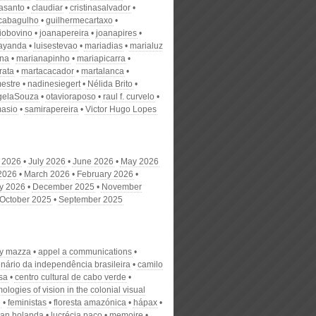
nasanto
claudiar
cristinasalvador
scabagulho
guilhermecartaxo
iobovino
joanapereira
joanapires
ayanda
luisestevao
mariadias
marialuz
ana
marianapinho
mariapicarra
rata
martacacador
martalanca
estre
nadinesiegert
Nélida Brito
gelaSouza
otavioraposo
raul f. curvelo
masio
samirapereira
Victor Hugo Lopes
 2026
July 2026
June 2026
May 2026
 2026
March 2026
February 2026
y 2026
December 2025
November
October 2025
September 2025
y mazza
appel a communications
enário da independência brasileira
camilo
sa
centro cultural de cabo verde
ologies of vision in the colonial visual
e
feministas
floresta amazónica
hápax
van holanda
lucrécia paco
memoire