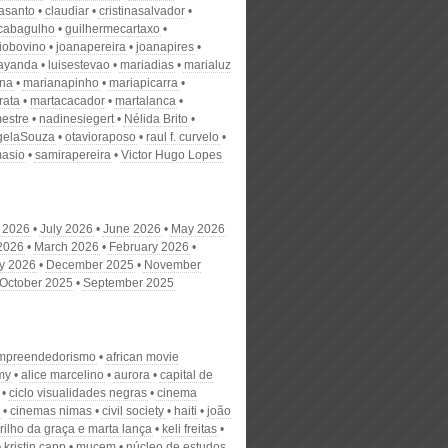
nasanto
claudiar
cristinasalvador
scabagulho
guilhermecartaxo
iobovino
joanapereira
joanapires
ayanda
luisestevao
mariadias
marialuz
ana
marianapinho
mariapicarra
rata
martacacador
martalanca
estre
nadinesiegert
Nélida Brito
gelaSouza
otavioraposo
raul f. curvelo
masio
samirapereira
Victor Hugo Lopes
 2026
July 2026
June 2026
May 2026
 2026
March 2026
February 2026
y 2026
December 2025
November
October 2025
September 2025
mpreendedorismo
african movie
my
alice marcelino
aurora
capital de
ciclo visualidades negras
cinema
cinemas nimas
civil society
haiti
joão
rrilho da graça e marta lança
keli freitas
kristin capp
mucem
núcleo de estudos