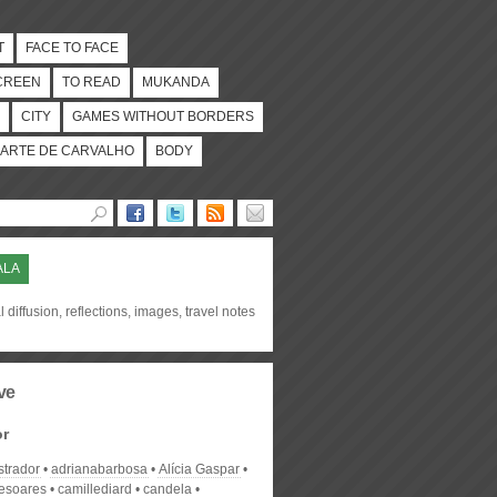
T
FACE TO FACE
CREEN
TO READ
MUKANDA
CITY
GAMES WITHOUT BORDERS
ARTE DE CARVALHO
BODY
ALA
l diffusion, reflections, images, travel notes
ve
or
strador
adrianabarbosa
Alícia Gaspar
desoares
camillediard
candela