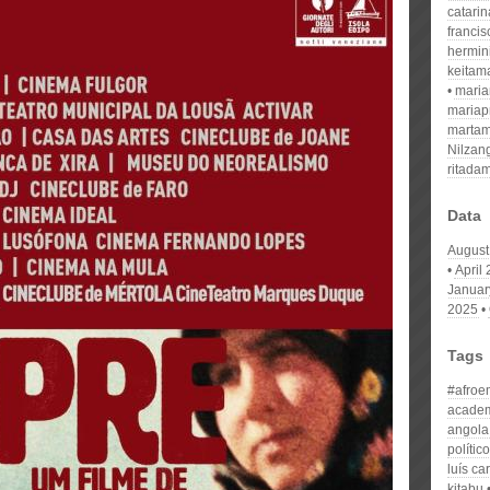
catari
franci
hermin
keitam
mari
mariap
martam
Nilzan
ritada
Data
August
April
Januar
2025
Tags
#afroe
acade
angola
político
luís ca
kitabu