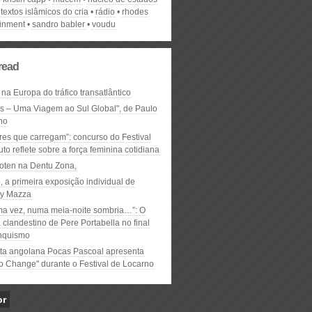
extos islâmicos do cria
rádio
rhodes
ainment
sandro babler
voudu
read
 na Europa do tráfico transatlântico
ós – Uma Viagem ao Sul Global", de Paulo
ho
res que carregam”: concurso do Festival
to reflete sobre a força feminina cotidiana
oten na Dentu Zona,
, a primeira exposição individual de
y Mazza
ma vez, numa meia-noite sombria…”: O
clandestino de Pere Portabella no final
nquismo
ta angolana Pocas Pascoal apresenta
to Change" durante o Festival de Locarno
or