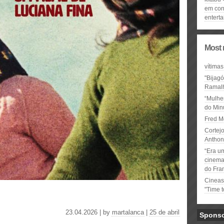
em cont
entert
Most 
vítimas
"Bijag
Ramal
“Mulhe
do Minu
Fred M
Cortejo
Anthon
“Era u
cinema 
do Fra
Cineas
"Time 
23.04.2026 | by
martalanca
|
25 de abril
Spons