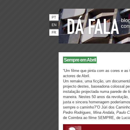
PT
blog
EN
con
FR
Sempre em Abril
“Um filme que pinta com as cores e as 
actores de Abril.
Um remake, uma ficção, um documentár
projecto destes, baseadona colossal pes
instalação projectada numa parede de 
maneira. Nestes 50 anos da revolução, 
justa e sincera homenagem poderíamos e
sempre o caminho?”O Júri dos Camin
Pedro Rodrigues, Mina Andala,
Paulo C
de Coimbra ao filme SEMPRE, de Lucia