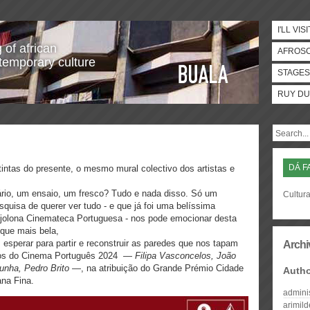
I'LL VISI
 of african
AFROS
temporary culture
STAGES
RUY DU
DÁ F
tintas do presente, o mesmo mural colectivo dos artistas e
io, um ensaio, um fresco? Tudo e nada disso. Só um
Cultura
quisa de querer ver tudo - e que já foi uma belíssima
tijolona Cinemateca Portuguesa - nos pode emocionar desta
que mais bela,
sperar para partir e reconstruir as paredes que nos tapam
Archi
hos do Cinema Português 2024 —
Filipa Vasconcelos, João
unha, Pedro Brito
—, na atribuição do Grande Prémio Cidade
Auth
na Fina.
admini
arimil