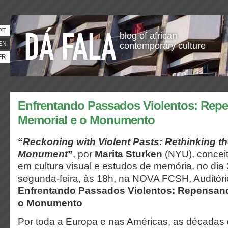
PT
blog of african
EN
contemporary culture
FR
Enfrentando Passados Violentos: Rep
Memorial e o Monumento
“
Reckoning with Violent Pasts: Rethinking t
Monument
”
, por
Marita Sturken
(NYU), conceit
em cultura visual e estudos de memória, no dia
segunda-feira, às 18h, na NOVA FCSH, Auditóri
Enfrentando Passados Violentos: Repensand
o Monumento
Por toda a Europa e nas Américas, as décadas