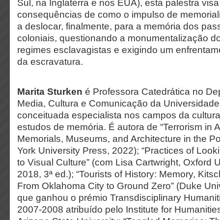
Sul, na Inglaterra e nos EUA), esta palestra visa
consequências de como o impulso de memoria
a deslocar, finalmente, para a memória dos pas
coloniais, questionando a monumentalização do
regimes esclavagistas e exigindo um enfrentam
da escravatura.
Marita Sturken
é Professora Catedrática no De
Media, Cultura e Comunicação da Universidade
conceituada especialista nos campos da cultura
estudos de memória. É autora de “
Terrorism in
Memorials, Museums, and Architecture in the Po
York University Press, 2022); “
Practices of Looki
to Visual Culture
”
(com Lisa Cartwright, Oxford U
2018, 3
ª
ed.); “
Tourists of History: Memory, Kit
From Oklahoma City to Ground Zero”
(Duke Univ
que ganhou o prémio Transdisciplinary Humani
2007-2008 atribuído pelo Institute for Humaniti