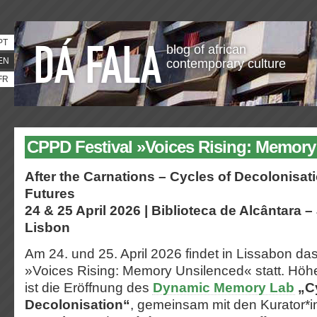
PT
blog of african
EN
contemporary culture
FR
CPPD Festival »Voices Rising: Memory
After the Carnations – Cycles of Decolonisa
Futures
24 & 25 April 2026 | Biblioteca de Alcântara 
Lisbon
Am 24. und 25. April 2026 findet in Lissabon da
»Voices Rising: Memory Unsilenced« statt. Höh
ist die Eröffnung des
Dynamic Memory Lab
„Cy
Decolonisation“
, gemeinsam mit den Kurator*