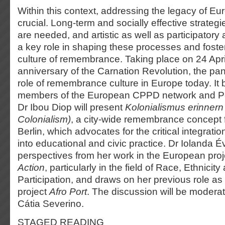
Within this context, addressing the legacy of Eu
crucial. Long-term and socially effective strategi
are needed, and artistic as well as participator
a key role in shaping these processes and fosteri
culture of remembrance. Taking place on 24 April
anniversary of the Carnation Revolution, the pane
role of remembrance culture in Europe today. It 
members of the European CPPD network and Po
Dr Ibou Diop will present
Kolonialismus erinner
Colonialism)
, a city-wide remembrance concept f
Berlin, which advocates for the critical integration
into educational and civic practice. Dr Iolanda É
perspectives from her work in the European pro
Action
, particularly in the field of Race, Ethnicity
Participation, and draws on her previous role as 
project
Afro Port
. The discussion will be modera
Cátia Severino.
STAGED READING