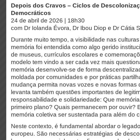
Depois dos Cravos – Ciclos de Descolonizaç
Democráticos
24 de abril de 2026 | 18h30
com Dr Iolanda Évora, Dr Ibou Diop e Dr Cátia 
Durante muito tempo, a visibilidade nas culturas 
memória foi entendida como algo gerido institu
de museus, currículos escolares e comemorações
modelo tem vindo a ser cada vez mais question
memória desenvolve-se de forma descentralizad
moldada por comunidades e por práticas partil
mudança permita novas vozes e novas formas de
levanta também questões importantes de legiti
responsabilidade e solidariedade: Que memóri
primeiro plano? Quais permanecem por ouvir? 
memória coletiva ser sustentada para além do co
Neste contexto, é fundamental abordar o legado
europeu. São necessárias estratégias de descon