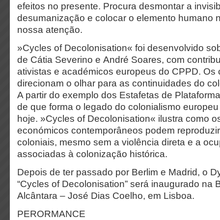
efeitos no presente. Procura desmontar a invisi
desumanização e colocar o elemento humano n
nossa atenção.
»Cycles of Decolonisation« foi desenvolvido so
de Cátia Severino e André Soares, com contribut
ativistas e académicos europeus do CPPD. Os 
direcionam o olhar para as continuidades do co
A partir do exemplo dos Estafetas de Plataforma
de que forma o legado do colonialismo europeu
hoje. »Cycles of Decolonisation« ilustra como o
económicos contemporâneos podem reproduzir
coloniais, mesmo sem a violência direta e a ocup
associadas à colonização histórica.
Depois de ter passado por Berlim e Madrid, o
“Cycles of Decolonisation” será inaugurado na B
Alcântara – José Dias Coelho, em Lisboa.
PERORMANCE