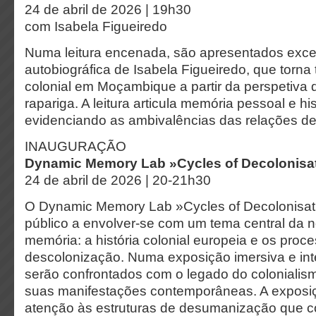
24 de abril de 2026 | 19h30
com Isabela Figueiredo
Numa leitura encenada, são apresentados exce
autobiográfica de Isabela Figueiredo, que torna 
colonial em Moçambique a partir da perspetiva
rapariga. A leitura articula memória pessoal e hist
evidenciando as ambivalências das relações de 
INAUGURAÇÃO
Dynamic Memory Lab »Cycles of Decolonisa
24 de abril de 2026 | 20-21h30
O Dynamic Memory Lab »Cycles of Decolonisat
público a envolver-se com um tema central da n
memória: a história colonial europeia e os proc
descolonização. Numa exposição imersiva e inter
serão confrontados com o legado do colonialis
suas manifestações contemporâneas. A exposiç
atenção às estruturas de desumanização que c