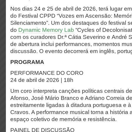
Nos dias 24 e 25 de abril de 2026, terá lugar em
do Festival CPPD “Vozes em Ascensão: Memór
Silenciamento”. Um dos destaques do festival s
do
Dynamic Memory Lab
“Cycles of Decolonisat
com os curadores Dr.ª Cátia Severino e André 
de abertura inclui performances, momentos mus
discussão. O evento decorrerá em inglês, port
PROGRAMA
PERFORMANCE DO CORO
24 de abril de 2026 | 18h
Um coro interpreta canções políticas centrais de
Afonso, José Mário Branco e Adriano Correia de 
estreitamente ligadas à ditadura portuguesa e 
Cravos. A performance musical torna a história 
espaço coletivo de memória e resistência.
PAINEL DE DISCUSSÃO