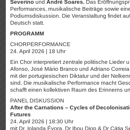
Severino
und
André Soares.
Das Eröffnungsp
Performances, musikalische Beiträge sowie ein
Podiumsdiskussion. Die Veranstaltung findet au
Deutsch statt.
PROGRAMM
CHORPERFORMANCE
24. April 2026 | 18 Uhr
Ein Chor interpretiert zentrale politische Lieder 
Afonso, José Mário Branco und Adriano Correia 
mit der portugiesischen Diktatur und der Nelke
sind. Die musikalische Performance macht Gesc
schafft einen kollektiven Raum des Erinnerns u
PANEL DISKUSSION
After the Carnations – Cycles of Decolonisa
Futures
24. April 2026 | 18:30 Uhr
mit Dr. Iolanda Évora, Dr Ibou Diop & Dr Cátia S