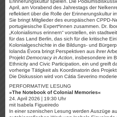
Erinnerungskultur spielen. Die Podiumsdiskussi
April, am Vorabend des Jahrestags der Nelkenrev
reflektiert über die Rolle der Erinnerungskultur 
Sie bringt Mitglieder des europäischen CPPD-N
portugiesische Expert*innen zusammen. Dr. Ibo
„Kolonialismus erinnern“ vorstellen, ein stadtw
für das Land Berlin, das sich für die kritische E
Kolonialgeschichte in die Bildungs- und Bürgerpr
Iolanda Évora bringt Perspektiven aus ihrer Arb
Projekt
Democracy in Action
, insbesondere im 
Ethnicity and Civic Participation, ein und greift d
vorherige Tätigkeit als Koordinatorin des Projek
Die Diskussion wird von Cátia Severino moderier
PERFORMATIVE LESUNG
»The Notebook of Colonial Memories«
24. April 2026 | 19:30 Uhr
mit Isabela Figueiredo
In einer szenischen Lesung werden Auszüge a