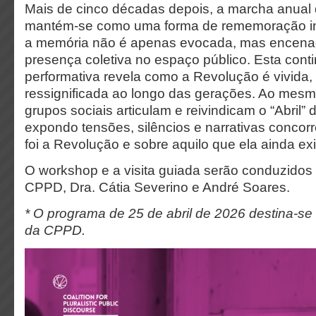
Mais de cinco décadas depois, a marcha anual d
mantém-se como uma forma de rememoração i
a memória não é apenas evocada, mas encena
presença coletiva no espaço público. Esta cont
performativa revela como a Revolução é vivida, 
ressignificada ao longo das gerações. Ao mesm
grupos sociais articulam e reivindicam o “Abril” 
expondo tensões, silêncios e narrativas concor
foi a Revolução e sobre aquilo que ela ainda ex
O workshop e a visita guiada serão conduzido
CPPD, Dra. Cátia Severino e André Soares.
* O programa de 25 de abril de 2026 destina-s
da CPPD.