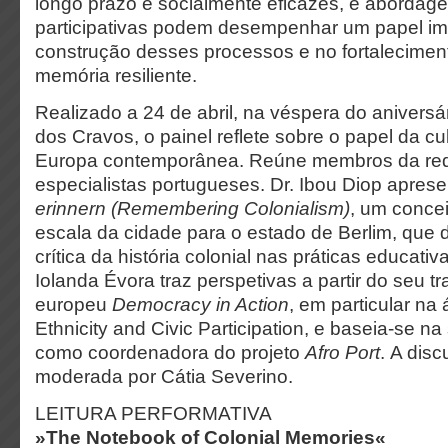
longo prazo e socialmente eficazes, e abordagen
participativas podem desempenhar um papel im
construção desses processos e no fortalecimen
memória resiliente.
Realizado a 24 de abril, na véspera do anivers
dos Cravos, o painel reflete sobre o papel da c
Europa contemporânea. Reúne membros da re
especialistas portugueses. Dr. Ibou Diop apres
erinnern (Remembering Colonialism)
, um conce
escala da cidade para o estado de Berlim, que 
crítica da história colonial nas práticas educativ
Iolanda Évora traz perspetivas a partir do seu tr
europeu
Democracy in Action
, em particular na
Ethnicity and Civic Participation, e baseia-se na
como coordenadora do projeto
Afro Port
. A dis
moderada por Cátia Severino.
LEITURA PERFORMATIVA
»The Notebook of Colonial Memories«