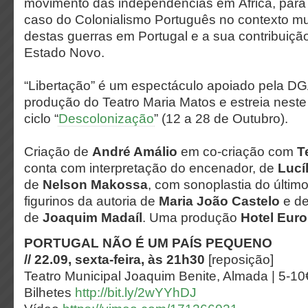
movimento das independências em África, para
caso do Colonialismo Português no contexto mu
destas guerras em Portugal e a sua contribuiçã
Estado Novo.
“Libertação” é um espectáculo apoiado pela DG
produção do Teatro Maria Matos e estreia neste
ciclo “
Descolonização
” (12 a 28 de Outubro).
Criação de
André Amálio
em co-criação com
T
conta com interpretação do encenador, de
Lucí
de
Nelson Makossa
, com sonoplastia do último
figurinos da autoria de
Maria João Castelo
e de
de
Joaquim Madaíl
. Uma produção
Hotel Eur
PORTUGAL NÃO É UM PAÍS PEQUENO
// 22.09, sexta-feira, às 21h30
[reposição]
Teatro Municipal Joaquim Benite, Almada | 5-10
Bilhetes
http://bit.ly/2wYYhDJ