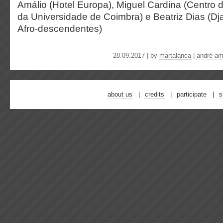
Amálio (Hotel Europa), Miguel Cardina (Centro 
da Universidade de Coimbra) e Beatriz Dias (D
Afro-descendentes)
28.09.2017 | by
martalanca
|
andré am
about us
credits
participate
s