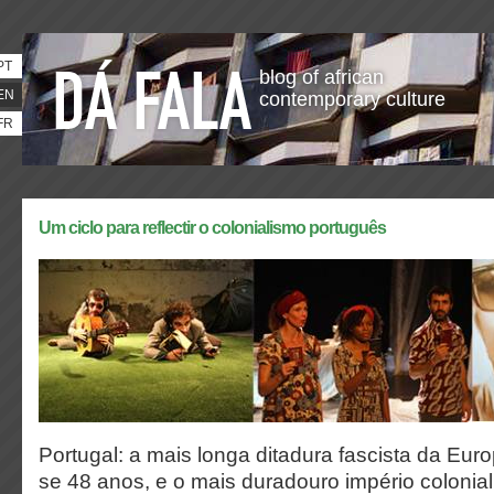
PT
blog of african
EN
contemporary culture
FR
Um ciclo para reflectir o colonialismo português
Portugal: a mais longa ditadura fascista da Eur
se 48 anos, e o mais duradouro império coloni