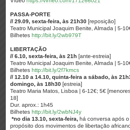
Vídeo
https://vimeo.com/171266021
PASSA-PORTE
// 29.09, sexta-feira, às 21h30
[reposição]
Teatro Municipal Joaquim Benite, Almada | 5-10
Bilhetes
http://bit.ly/2wb979T
LIBERTAÇÃO
// 6.10, sexta-feira, às 21h
[ante-estreia]
Teatro Municipal Joaquim Benite, Almada | 5-10€
Bilhetes
http://bit.ly/2f7kmcs
// 12.10 a 14.10, quinta-feira a sábado, às 21h
domingo, às 18h30
[estreia]
Teatro Maria Matos, Lisboa | 6-12€; 5€ [menore
18]
Dur. aprox.: 1h45
Bilhetes
http://bit.ly/2wbNJ4y
*n
o dia 13.10, sexta-feira,
há conversa após o
propósito dos movimentos de libertação africa